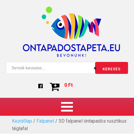
Products
KERESÉS
search
0
Ft
Kezdőlap
/
Falpanel
/ 3D falpanel öntapadós rusztikus
téglafal