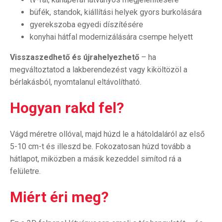
büfék, standok, kiállítási helyek gyors burkolására
gyerekszoba egyedi díszítésére
konyhai hátfal modernizálására csempe helyett
Visszaszedhető és újrahelyezhető
– ha
megváltoztatod a lakberendezést vagy kiköltözöl a
bérlakásból, nyomtalanul eltávolítható.
Hogyan rakd fel?
Vágd méretre ollóval, majd húzd le a hátoldaláról az első
5-10 cm-t és illeszd be. Fokozatosan húzd tovább a
hátlapot, miközben a másik kezeddel simítod rá a
felületre.
Miért éri meg?