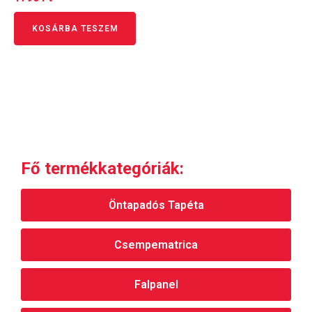
5.00
/ 5
KOSÁRBA TESZEM
Fő termékkategóriák:
Öntapadós Tapéta
Csempematrica
Falpanel