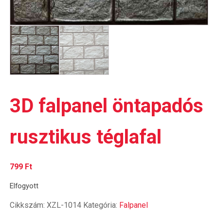
3D falpanel öntapadós
rusztikus téglafal
799
Ft
Elfogyott
Cikkszám:
XZL-1014
Kategória:
Falpanel