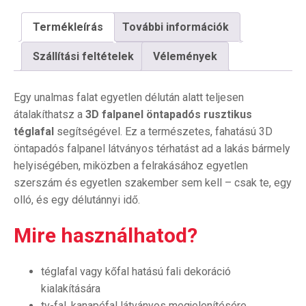
Termékleírás
További információk
Szállítási feltételek
Vélemények
Egy unalmas falat egyetlen délután alatt teljesen
átalakíthatsz a
3D falpanel öntapadós rusztikus
téglafal
segítségével. Ez a természetes, fahatású 3D
öntapadós falpanel látványos térhatást ad a lakás bármely
helyiségében, miközben a felrakásához egyetlen
szerszám és egyetlen szakember sem kell – csak te, egy
olló, és egy délutánnyi idő.
Mire használhatod?
téglafal vagy kőfal hatású fali dekoráció
kialakítására
tv-fal, kanapéfal látványos megjelenítésére