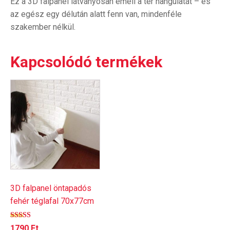
Ez a 3D falpanel látványosan emeli a tér hangulatát – és
az egész egy délután alatt fenn van, mindenféle
szakember nélkül.
Kapcsolódó termékek
3D falpanel öntapadós
fehér téglafal 70x77cm
Értékelés:
1790
Ft