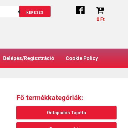
KERESÉS
0
Ft
Belépés/Regisztráció
Cookie Policy
Fő termékkategóriák:
Öntapadós Tapéta