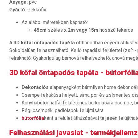
Anyaga:
pvc
Gyártó:
Gekkofix
Az alábbi méretekben kapható:
45cm
széles
x 2m vagy 15m
hosszú tekercs
A
3D kőfal öntapadós tapéta
otthonodban egyedi stílust 
Sokoldalúan felhasználható. Kellő tapadási felülettel (zsír 
felrakható. Gyakorlatilag bárhová felhelyezhető, ahová megt
3D kőfal öntapadós tapéta - bútorfólia
Dekorációs
alapanyagként bármilyen home dekor cél
Csempe felrakása helyett, sima por és zsírmentes dis
Konyhabútor hátfal felületének burkolására csempe, b
Régi csempék, padlólapok felújítására
bútorfólia
ként a felület áthúzásával teljesen felújítha
Felhasználási javaslat - termékjellemz