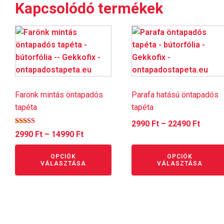
Kapcsolódó termékek
Ennek
Ennek
a
a
terméknek
terméknek
több
több
variációja
variációja
van.
van.
Farönk mintás öntapadós
Parafa hatású öntapadós
A
A
tapéta
tapéta
változatok
változatok
Ártar
2990
Ft
–
22490
Ft
a
a
Értékelés:
Ártartomány:
2990
Ft
–
14990
Ft
2990 F
5.00
termékoldalon
termékoldalon
/ 5
2990 Ft
-
választhatók
választhatók
OPCIÓK
OPCIÓK
-
22490 
VÁLASZTÁSA
VÁLASZTÁSA
ki
ki
14990 Ft