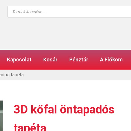
Products
search
Kapcsolat
Kosár
Pénztár
A Fiókom
adós tapéta
3D kőfal öntapadós
tapéta