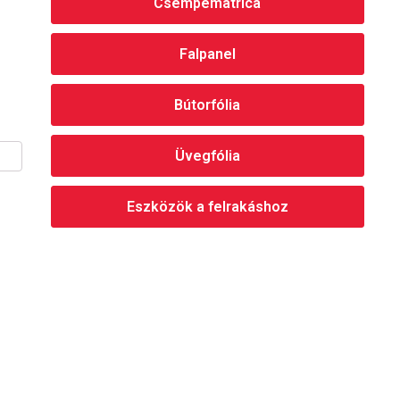
Csempematrica
Falpanel
Bútorfólia
Üvegfólia
Eszközök a felrakáshoz