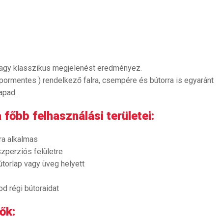
vagy klasszikus megjelenést eredményez.
- pormentes ) rendelkező falra, csempére és bútorra is egyaránt
apad.
 főbb felhasználási területei:
ra alkalmas
zperziós felületre
útorlap vagy üveg helyett
tod régi bútoraidat
ők: