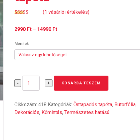
(
1
vásárlói értékelés)
Értékelés
1
5.00
az 5-
Ártartomány:
2990
Ft
–
14990
Ft
ből,
értékelés
alapján
2990 Ft
Méretek
-
14990 Ft
3D
-
+
KOSÁRBA TESZEM
kőfal
öntapadós
tapéta
Cikkszám:
418
Kategóriák:
Öntapadós tapéta
,
Bútorfólia
,
mennyiség
Dekorációs
,
Kőmintás
,
Természetes hatású