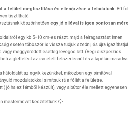
t a felület megtisztítása és ellenőrzése a feladatunk.
80 fo
yen tisztítható.
beosztásnak köszönhetően
egy jó ollóval is igen pontosan mér
ldaláról egy kb 5-10 cm-es részt, majd a felragasztást innen
ükség esetén többször is vissza tudjuk szedni, és újra igazíthatju
és vagy meggyűrődött esetleg levegős lett. (Régi diszperziós
dheti a glettelést az ismételt felszedésnél és a tapétán maradva
 hátoldalát az egyik kezünkkel, miközben egy simítóval
rányuló mozdulatokkal simítsuk rá a fóliát a felületre.
t ( jó ha ez fémből készült), vagy a bútor éle mellett egyenesen
yen mesterművet készítettünk 🙂