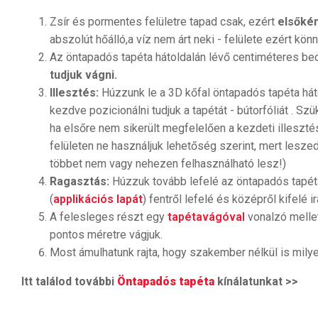
Zsír és pormentes felületre tapad csak, ezért
elsőkén
abszolút hőálló,a víz nem árt neki - felülete ezért könn
Az öntapadós tapéta hátoldalán lévő centiméteres 
tudjuk vágni.
Illesztés:
Húzzunk le a 3D kőfal öntapadós tapéta háto
kezdve pozicionálni tudjuk a tapétát - bútorfóliát . Sz
ha elsőre nem sikerült megfelelően a kezdeti illeszt
felületen ne használjuk lehetőség szerint, mert lesze
többet nem vagy nehezen felhasználható lesz!)
Ragasztás:
Húzzuk tovább lefelé az öntapadós tapéta
(
applikációs lapát
) fentről lefelé és középről kifelé i
A felesleges részt egy
tapétavágóval
vonalzó mellet
pontos méretre vágjuk.
Most ámulhatunk rajta, hogy szakember nélkül is mil
Itt találod további
Öntapadós tapéta
kínálatunkat >>