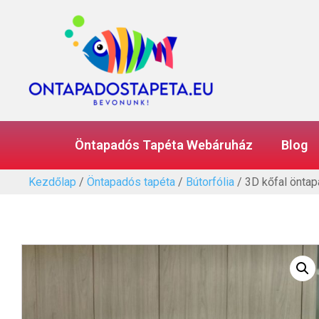
Öntapadós Tapéta Webáruház
Blog
Kezdőlap
/
Öntapadós tapéta
/
Bútorfólia
/ 3D kőfal öntap