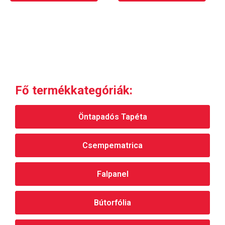
választhatók
választhatók
ki
ki
Fő termékkategóriák:
Öntapadós Tapéta
Csempematrica
Falpanel
Bútorfólia