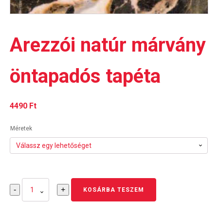
Arezzói natúr márvány
öntapadós tapéta
4490
Ft
Méretek
Arezzói
-
+
KOSÁRBA TESZEM
natúr
márvány
öntapadós