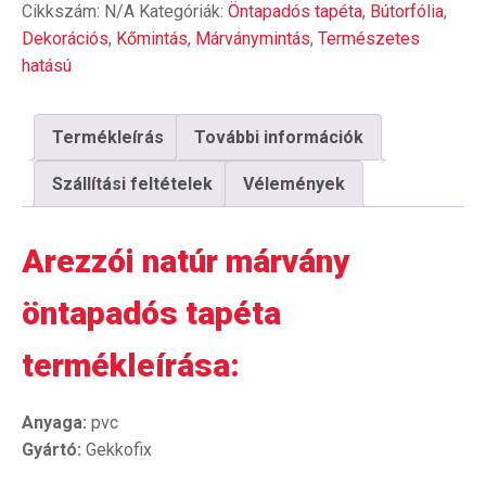
Cikkszám:
N/A
Kategóriák:
Öntapadós tapéta
,
Bútorfólia
,
tapéta
mennyiség
Dekorációs
,
Kőmintás
,
Márványmintás
,
Természetes
hatású
Termékleírás
További információk
Szállítási feltételek
Vélemények
Arezzói natúr márvány
öntapadós tapéta
termékleírása:
Anyaga:
pvc
Gyártó:
Gekkofix