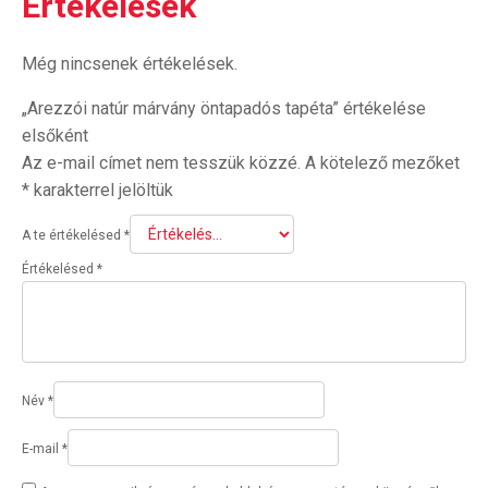
Értékelések
Még nincsenek értékelések.
„Arezzói natúr márvány öntapadós tapéta” értékelése
elsőként
Az e-mail címet nem tesszük közzé.
A kötelező mezőket
*
karakterrel jelöltük
A te értékelésed
*
Értékelésed
*
Név
*
E-mail
*