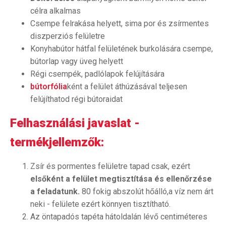
célra alkalmas
Csempe felrakása helyett, sima por és zsírmentes
diszperziós felületre
Konyhabútor hátfal felületének burkolására csempe,
bútorlap vagy üveg helyett
Régi csempék, padlólapok felújítására
bútorfólia
ként a felület áthúzásával teljesen
felújíthatod régi bútoraidat
Felhasználási javaslat -
termékjellemzők:
Zsír és pormentes felületre tapad csak, ezért
elsőként a felület megtisztítása és ellenőrzése
a feladatunk.
80 fokig abszolút hőálló,a víz nem árt
neki - felülete ezért könnyen tisztítható.
Az öntapadós tapéta hátoldalán lévő centiméteres