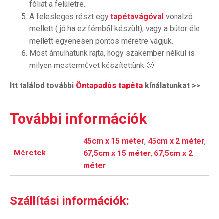
fóliát a felületre.
A felesleges részt egy
tapétavágóval
vonalzó
mellett ( jó ha ez fémből készült), vagy a bútor éle
mellett egyenesen pontos méretre vágjuk.
Most ámulhatunk rajta, hogy szakember nélkül is
milyen mesterművet készítettünk 🙂
Itt találod további
Öntapadós tapéta
kínálatunkat >>
További információk
45cm x 15 méter
,
45cm x 2 méter
,
Méretek
67,5cm x 15 méter
,
67,5cm x 2
méter
Szállítási információk: