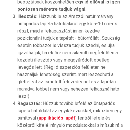
beosztásnak köszönhetően
egy jó ollóval is igen
pontosan méretre tudjuk vágni.
Illesztés:
Húzzunk le az Arezzói natúr márvány
öntapadós tapéta hátoldaláról egy kb 5-10 cm-es
részt, majd a felragasztást innen kezdve
pozicionálni tudjuk a tapétát - bútorfóliát . Szükség
esetén többször is vissza tudjuk szedni, és újra
igazíthatjuk, ha elsőre nem sikerült megfelelően a
kezdeti illesztés vagy meggyűrődött esetleg
levegős lett. (Régi diszperziós felületen ne
használjuk lehetőség szerint, mert leszedheti a
glettelést az ismételt felszedésnél és a tapétán
maradva többet nem vagy nehezen felhasználható
lesz!)
Ragasztás:
Húzzuk tovább lefelé az öntapadós
tapéta hátoldalát az egyik kezünkkel, miközben egy
simítóval (
applikációs lapát
) fentről lefelé és
középről kifelé irányuló mozdulatokkal simítsuk rá a