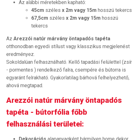
Az alábbi méretekben kapható:
45cm
széles
x 2m vagy 15m
hosszú tekercs
67,5cm
széles
x 2m vagy 15m
hosszú
tekercs
Az
Arezzói natúr márvány öntapadós tapéta
otthonodban egyedi stílust vagy klasszikus megjelenést
eredményez.
Sokoldalúan felhasználható. Kellő tapadási felülettel (zsír
- pormentes ) rendelkező falra, csempére és bútorra is
egyaránt felrakható. Gyakorlatilag bárhová felhelyezhető,
ahová megtapad.
Arezzói natúr márvány öntapadós
tapéta - bútorfólia főbb
felhasználási területei:
Dekorációs
alapanyagként bármilyen home dekor