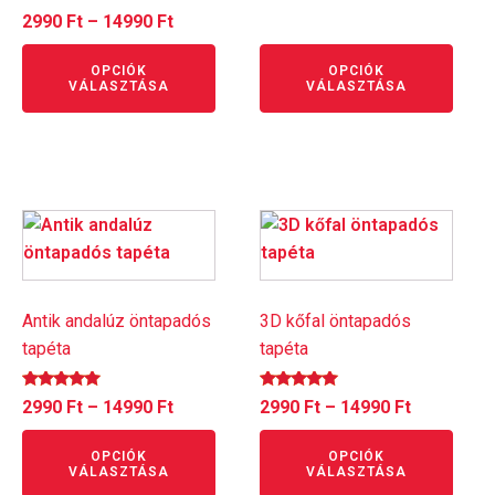
választhatók
választhatók
Ártartomány:
2990
Ft
–
14990
Ft
22490 Ft
ki
ki
2990 Ft
OPCIÓK
OPCIÓK
-
VÁLASZTÁSA
VÁLASZTÁSA
14990 Ft
Ennek
Ennek
a
a
terméknek
terméknek
több
több
Antik andalúz öntapadós
3D kőfal öntapadós
variációja
variációja
tapéta
tapéta
van.
van.
A
A
Értékelés:
Értékelés:
Ártartomány:
Ártartomá
2990
Ft
–
14990
Ft
2990
Ft
–
14990
Ft
változatok
változatok
5.00
5.00
/ 5
/ 5
2990 Ft
2990 Ft
a
a
OPCIÓK
OPCIÓK
-
-
termékoldalon
termékoldalon
VÁLASZTÁSA
VÁLASZTÁSA
14990 Ft
14990 Ft