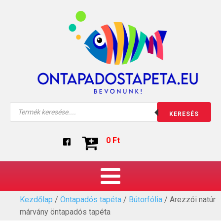
Products
KERESÉS
search
0
Ft
Kezdőlap
/
Öntapadós tapéta
/
Bútorfólia
/ Arezzói natúr
márvány öntapadós tapéta