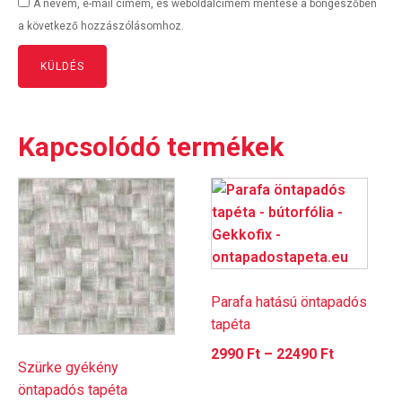
A nevem, e-mail címem, és weboldalcímem mentése a böngészőben
a következő hozzászólásomhoz.
Kapcsolódó termékek
Ennek
Ennek
a
a
terméknek
terméknek
több
több
variációja
variációja
van.
van.
Parafa hatású öntapadós
A
A
tapéta
változatok
változatok
Ártartomá
2990
Ft
–
22490
Ft
a
a
Szürke gyékény
2990 Ft
termékoldalon
termékoldalon
öntapadós tapéta
-