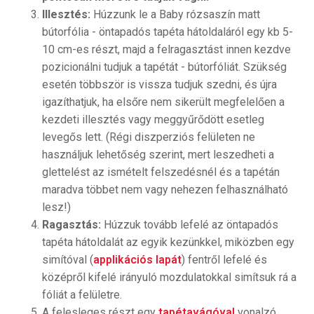
Illesztés:
Húzzunk le a Baby rózsaszín matt
bútorfólia - öntapadós tapéta hátoldaláról egy kb 5-
10 cm-es részt, majd a felragasztást innen kezdve
pozicionálni tudjuk a tapétát - bútorfóliát. Szükség
esetén többször is vissza tudjuk szedni, és újra
igazíthatjuk, ha elsőre nem sikerült megfelelően a
kezdeti illesztés vagy meggyűrődött esetleg
levegős lett. (Régi diszperziós felületen ne
használjuk lehetőség szerint, mert leszedheti a
glettelést az ismételt felszedésnél és a tapétán
maradva többet nem vagy nehezen felhasználható
lesz!)
Ragasztás:
Húzzuk tovább lefelé az öntapadós
tapéta hátoldalát az egyik kezünkkel, miközben egy
simítóval (
applikációs lapát
) fentről lefelé és
középről kifelé irányuló mozdulatokkal simítsuk rá a
fóliát a felületre.
A felesleges részt egy
tapétavágóval
vonalzó