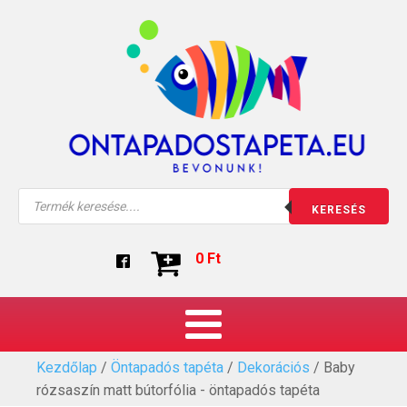
Products
KERESÉS
search
0
Ft
Kezdőlap
/
Öntapadós tapéta
/
Dekorációs
/ Baby
rózsaszín matt bútorfólia - öntapadós tapéta