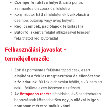
Csempe felrakása helyett
, sima por és
zsírmentes diszperziós felületre
Konyhabútor
hátfal
felületének
burkolására
csempe, bútorlap vagy üveg helyett
Régi csempék, padlólapok felújítására
Bútorfóliaként
a felület áthúzásával teljesen
felújíthatod régi bútoraidat
Felhasználási javaslat -
termékjellemzők:
Zsír és pormentes felületre tapad csak, ezért
elsőként a felület megtisztítása és ellenőrzése
a feladatunk.
80 fokig abszolút hőálló, a víz nem árt
neki - felülete ezért könnyen tisztítható.
Az
öntapadós tapéta
hátoldalán lévő centiméteres
beosztásnak köszönhetően
egy jó ollóval is igen
pontosan méretre tudjuk vágni.