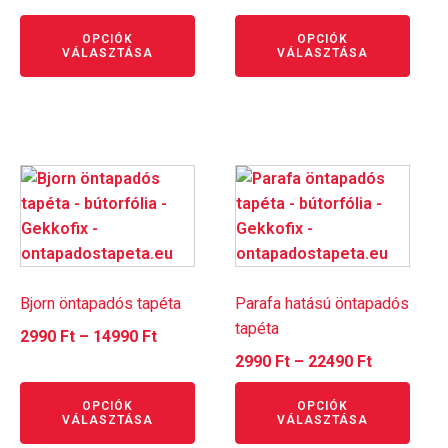
5.00
/ 5
2990 Ft
OPCIÓK
OPCIÓK
-
VÁLASZTÁSA
VÁLASZTÁSA
14990 Ft
Ennek
Ennek
a
a
terméknek
terméknek
több
több
variációja
variációja
van.
van.
Bjorn öntapadós tapéta
Parafa hatású öntapadós
A
A
tapéta
Ártartomány:
2990
Ft
–
14990
Ft
változatok
változatok
2990 Ft
Ártartomá
2990
Ft
–
22490
Ft
a
a
-
2990 Ft
termékoldalon
termékoldalon
OPCIÓK
OPCIÓK
14990 Ft
-
VÁLASZTÁSA
VÁLASZTÁSA
választhatók
választhatók
22490 Ft