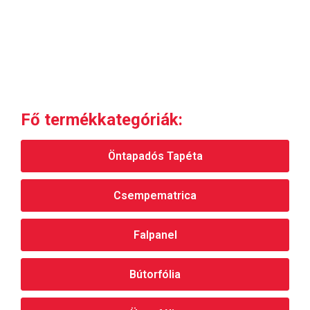
ki
ki
Fő termékkategóriák:
Öntapadós Tapéta
Csempematrica
Falpanel
Bútorfólia