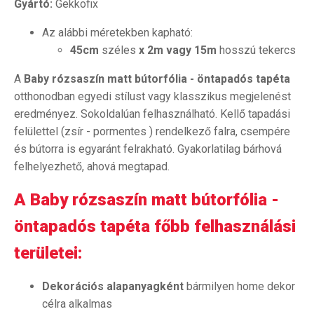
Gyártó:
Gekkofix
Az alábbi méretekben kapható:
45cm
széles
x 2m vagy 15m
hosszú tekercs
A
Baby rózsaszín matt bútorfólia - öntapadós tapéta
otthonodban egyedi stílust vagy klasszikus megjelenést
eredményez. Sokoldalúan felhasználható. Kellő tapadási
felülettel (zsír - pormentes ) rendelkező falra, csempére
és bútorra is egyaránt felrakható. Gyakorlatilag bárhová
felhelyezhető, ahová megtapad.
A Baby rózsaszín matt bútorfólia -
öntapadós tapéta főbb felhasználási
területei:
Dekorációs alapanyagként
bármilyen home dekor
célra alkalmas