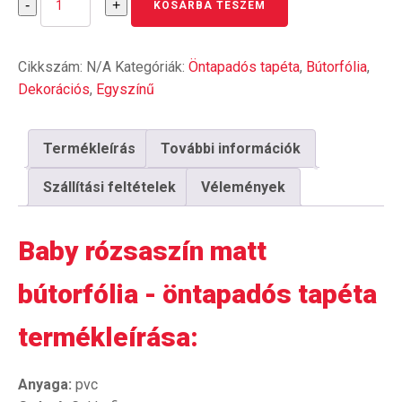
-
+
KOSÁRBA TESZEM
rózsaszín
matt
bútorfólia
Cikkszám:
N/A
Kategóriák:
Öntapadós tapéta
,
Bútorfólia
,
-
öntapadós
Dekorációs
,
Egyszínű
tapéta
mennyiség
Termékleírás
További információk
Szállítási feltételek
Vélemények
Baby rózsaszín matt
bútorfólia - öntapadós tapéta
termékleírása:
Anyaga:
pvc