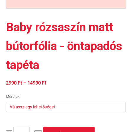
Baby rózsaszín matt
bútorfólia - öntapadós
tapéta
Ártartomány:
2990
Ft
–
14990
Ft
2990 Ft
Méretek
-
14990 Ft
Baby