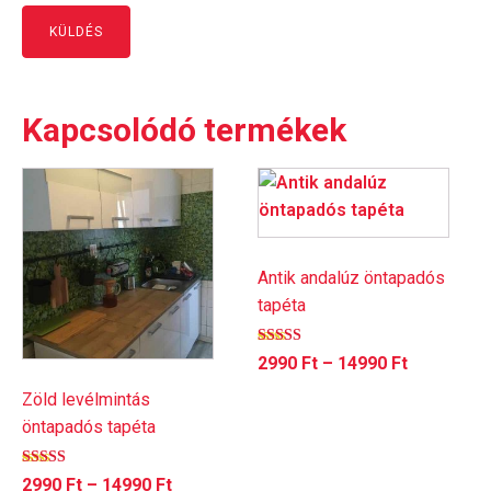
Kapcsolódó termékek
Ennek
Ennek
a
a
terméknek
terméknek
több
több
Antik andalúz öntapadós
variációja
variációja
tapéta
van.
van.
A
A
Értékelés:
Ártartomá
2990
Ft
–
14990
Ft
változatok
változatok
5.00
/ 5
2990 Ft
a
a
Zöld levélmintás
-
termékoldalon
termékoldalon
öntapadós tapéta
14990 Ft
választhatók
választhatók
Értékelés:
ki
ki
Ártartomány:
2990
Ft
–
14990
Ft