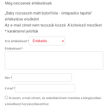
Még nincsenek értékelések.
„Baby rózsaszín matt bútorfólia - öntapadós tapéta”
értékelése elsőként
Az e-mail címet nem tesszük közzé.
A kötelező mezőket
*
karakterrel jelöltük
A te értékelésed
*
Értékelésed
*
Név
*
E-mail
*
A nevem, e-mail címem, és weboldalcímem mentése a böngészőben
a következő hozzászólásomhoz.