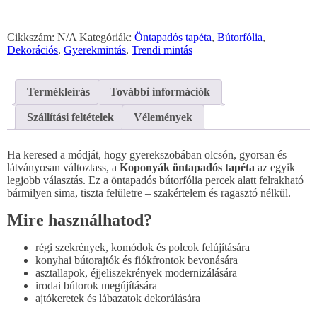
Cikkszám:
N/A
Kategóriák:
Öntapadós tapéta
,
Bútorfólia
,
Dekorációs
,
Gyerekmintás
,
Trendi mintás
Termékleírás
További információk
Szállítási feltételek
Vélemények
Ha keresed a módját, hogy gyerekszobában olcsón, gyorsan és
látványosan változtass, a
Koponyák öntapadós tapéta
az egyik
legjobb választás. Ez a öntapadós bútorfólia percek alatt felrakható
bármilyen sima, tiszta felületre – szakértelem és ragasztó nélkül.
Mire használhatod?
régi szekrények, komódok és polcok felújítására
konyhai bútorajtók és fiókfrontok bevonására
asztallapok, éjjeliszekrények modernizálására
irodai bútorok megújítására
ajtókeretek és lábazatok dekorálására