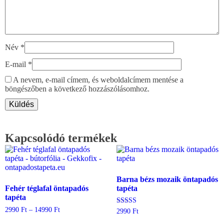
Név
*
E-mail
*
A nevem, e-mail címem, és weboldalcímem mentése a
böngészőben a következő hozzászólásomhoz.
Kapcsolódó termékek
Barna bézs mozaik öntapadós
Fehér téglafal öntapadós
tapéta
tapéta
Ártartomány:
2990
Ft
–
14990
Ft
Értékelés:
2990
Ft
2990 Ft
5.00
Ennek
Ennek
/ 5