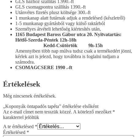
GLS házhoz szállítás 1.990.-ft
GLS csomagpontra szállítás 1390.-ft
Utánvétes fizetés plusz költsége 300.-ft
1 munkanap alatt futárnak adjuk a rendelésed (készletről)
1-5 munkanap gyártásból vagy külső raktárból
Személyes átvételi lehetőség kiértesítés után,
1165 Budapest Baross Gábor utca 20.
Nyitvatartás:
Hétfő-Szerda-Péntek 12h-18h
Kedd-Csütörtök 9h-15h
Amennyiben több nap múlva tudsz csak a termékedért jönni,
kérlek azt is jelezd, hogy továbbra is foglalni tudjam a
számodra.
CSOMAGCSERE 1990 .-ft
Értékelések
Még nincsenek értékelések.
„Koponyák öntapadós tapéta” értékelése elsőként
Az e-mail címet nem tesszük közzé.
A kötelező mezőket
*
karakterrel jelöltük
A te értékelésed
*
Értékelésed
*