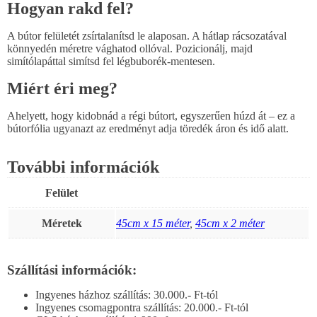
Hogyan rakd fel?
A bútor felületét zsírtalanítsd le alaposan. A hátlap rácsozatával
könnyedén méretre vághatod ollóval. Pozicionálj, majd
simítólapáttal simítsd fel légbuborék-mentesen.
Miért éri meg?
Ahelyett, hogy kidobnád a régi bútort, egyszerűen húzd át – ez a
bútorfólia ugyanazt az eredményt adja töredék áron és idő alatt.
További információk
Felület
Méretek
45cm x 15 méter
,
45cm x 2 méter
Szállítási információk:
Ingyenes házhoz szállítás: 30.000.- Ft-tól
Ingyenes csomagpontra szállítás: 20.000.- Ft-tól