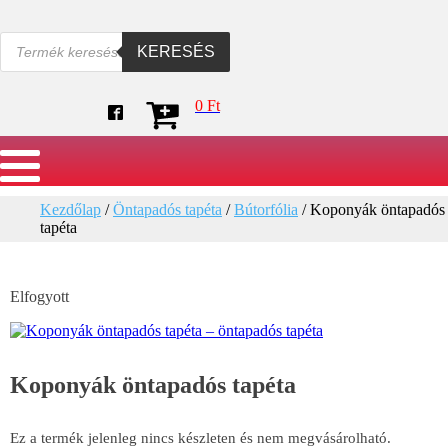
Products
KERESÉS
search
0
Ft
Kezdőlap
/
Öntapadós tapéta
/
Bútorfólia
/ Koponyák öntapadós
tapéta
Elfogyott
Koponyák öntapadós tapéta
Ez a termék jelenleg nincs készleten és nem megvásárolható.