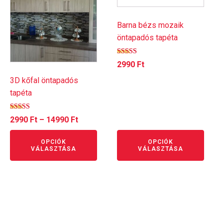
terméknek
terméknek
több
több
Barna bézs mozaik
variációja
variációja
öntapadós tapéta
van.
van.
A
A
Értékelés:
2990
Ft
változatok
változatok
5.00
/ 5
a
a
3D kőfal öntapadós
termékoldalon
termékoldalon
tapéta
választhatók
választhatók
Értékelés:
ki
ki
Ártartomány:
2990
Ft
–
14990
Ft
5.00
/ 5
2990 Ft
OPCIÓK
OPCIÓK
-
VÁLASZTÁSA
VÁLASZTÁSA
14990 Ft