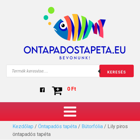
Products
KERESÉS
search
0
Ft
Kezdőlap
/
Öntapadós tapéta
/
Bútorfólia
/ Lily piros
öntapadós tapéta