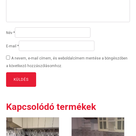
Név
*
E-mail
*
A nevem, e-mail címem, és weboldalcímem mentése a böngészőben
a következő hozzászólásomhoz.
Kapcsolódó termékek
Ennek
Ennek
a
a
terméknek
terméknek