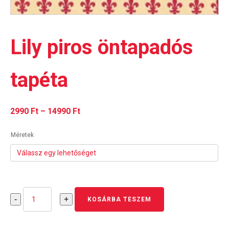
Lily piros öntapadós
tapéta
Ártartomány:
2990
Ft
–
14990
Ft
2990 Ft
Méretek
-
14990 Ft
Lily
-
+
KOSÁRBA TESZEM
piros
öntapadós
tapéta