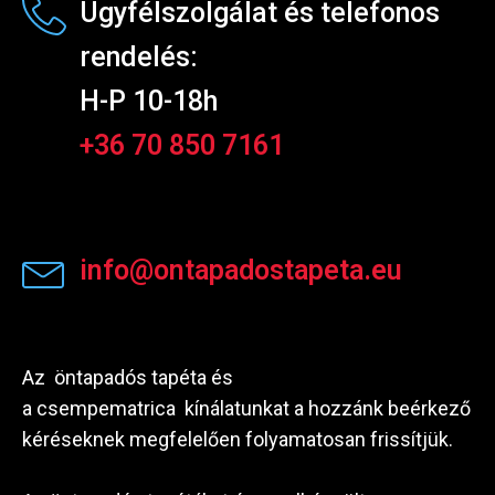
Ügyfélszolgálat és telefonos
rendelés:
H-P 10-18h
+36 70 850 7161
info@ontapadostapeta.eu
Az öntapadós tapéta és
a csempematrica kínálatunkat a hozzánk beérkező
kéréseknek megfelelően folyamatosan frissítjük.