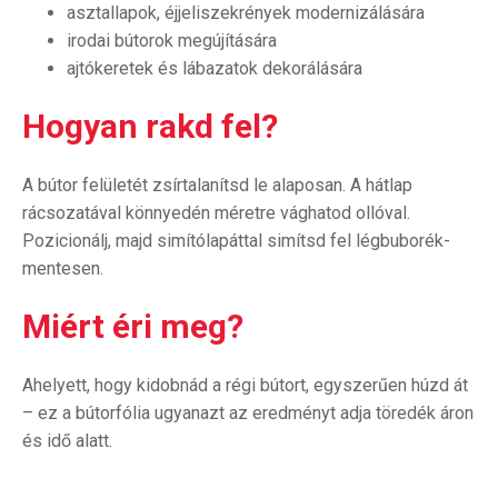
asztallapok, éjjeliszekrények modernizálására
irodai bútorok megújítására
ajtókeretek és lábazatok dekorálására
Hogyan rakd fel?
A bútor felületét zsírtalanítsd le alaposan. A hátlap
rácsozatával könnyedén méretre vághatod ollóval.
Pozicionálj, majd simítólapáttal simítsd fel légbuborék-
mentesen.
Miért éri meg?
Ahelyett, hogy kidobnád a régi bútort, egyszerűen húzd át
– ez a bútorfólia ugyanazt az eredményt adja töredék áron
és idő alatt.