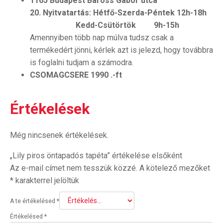
1165 Budapest Baross Gábor utca
20.
Nyitvatartás: Hétfő-Szerda-Péntek 12h-18h
Kedd-Csütörtök 9h-15h
Amennyiben több nap múlva tudsz csak a
termékedért jönni, kérlek azt is jelezd, hogy továbbra
is foglalni tudjam a számodra.
CSOMAGCSERE 1990 .-ft
Értékelések
Még nincsenek értékelések.
„Lily piros öntapadós tapéta” értékelése elsőként
Az e-mail címet nem tesszük közzé.
A kötelező mezőket
*
karakterrel jelöltük
A te értékelésed
*
Értékelésed
*