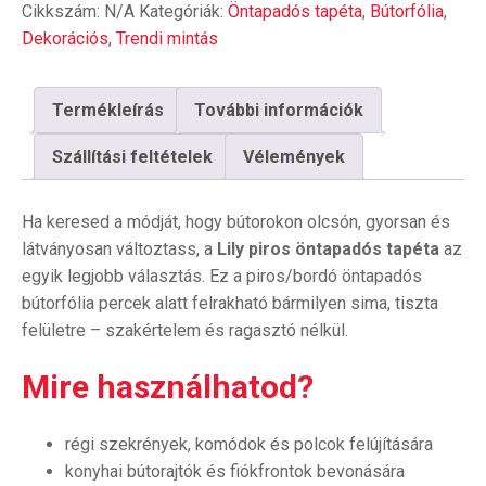
Cikkszám:
N/A
Kategóriák:
Öntapadós tapéta
,
Bútorfólia
,
mennyiség
Dekorációs
,
Trendi mintás
Termékleírás
További információk
Szállítási feltételek
Vélemények
Ha keresed a módját, hogy bútorokon olcsón, gyorsan és
látványosan változtass, a
Lily piros öntapadós tapéta
az
egyik legjobb választás. Ez a piros/bordó öntapadós
bútorfólia percek alatt felrakható bármilyen sima, tiszta
felületre – szakértelem és ragasztó nélkül.
Mire használhatod?
régi szekrények, komódok és polcok felújítására
konyhai bútorajtók és fiókfrontok bevonására