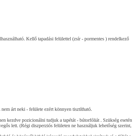
sználható. Kellő tapadási felülettel (zsír - pormentes ) rendelkező
nem árt neki - felülete ezért könnyen tisztítható.
n kezdve pozicionálni tudjuk a tapétát - bútorfóliát . Szükség esetén
egős lett. (Régi diszperziós felületen ne használjuk lehetőség szerint,