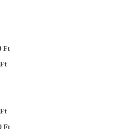
0 Ft
 Ft
 Ft
0 Ft