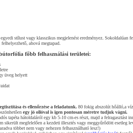
gyedi stílust vagy klasszikus megjelenést eredményez. Sokoldalúan felha
vá felhelyezhető, ahová megtapad.
orfólia főbb felhasználási területei:
s
letre
gy üveg helyett
raidat
egtisztítása és ellenőrzése a feladatunk.
80 fokig abszolút hőálló,a víz 
köszönhetően
egy jó ollóval is igen pontosan méretre tudjuk vágni.
tapéta hátoldaláról egy kb 5-10 cm-es részt, majd a felragasztást inne
nem sikerült megfelelően a kezdeti illesztés vagy meggyűrődött esetleg lev
n maradva többet nem vagy nehezen felhasználható lesz!)