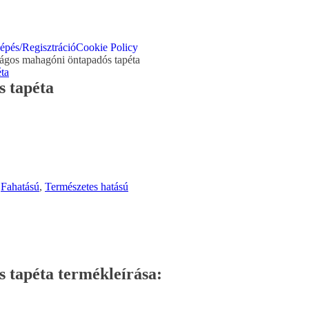
épés/Regisztráció
Cookie Policy
lágos mahagóni öntapadós tapéta
s tapéta
,
Fahatású
,
Természetes hatású
 tapéta termékleírása: