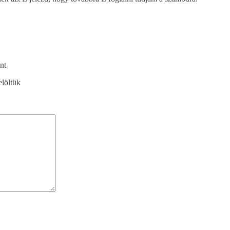
nt
elöltük