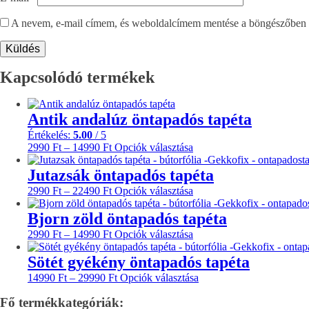
A nevem, e-mail címem, és weboldalcímem mentése a böngészőben 
Kapcsolódó termékek
Antik andalúz öntapadós tapéta
Értékelés:
5.00
/ 5
Ártartomány:
Ennek
2990
Ft
–
14990
Ft
Opciók választása
2990 Ft
a
-
terméknek
Jutazsák öntapadós tapéta
14990 Ft
több
Ártartomány:
Ennek
2990
Ft
–
22490
Ft
Opciók választása
variációja
2990 Ft
a
van.
-
terméknek
Bjorn zöld öntapadós tapéta
A
22490 Ft
több
Ártartomány:
változatok
Ennek
2990
Ft
–
14990
Ft
Opciók választása
variációja
2990 Ft
a
a
van.
-
termékoldalon
terméknek
Sötét gyékény öntapadós tapéta
A
14990 Ft
választhatók
több
Ártartomány:
változatok
Ennek
14990
Ft
–
29990
Ft
Opciók választása
ki
variációja
14990 Ft
a
a
van.
Fő termékkategóriák:
-
termékoldalon
terméknek
A