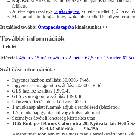
Ragasztás:
Húzzuk tovább lefelé az öntapadós tapéta hátoldalát
felületre.
A felesleges részt egy
tapétavágóval
vonalzó mellett ( jó ha ez f
Most ámulhatunk rajta, hogy szakember nélkül is milyen mesterm
Itt találod további
Öntapadós tapéta
kínálatunkat >>
További információk
Felület
Méretek
45cm x 15 méter
,
45cm x 2 méter
,
67,5cm x 15 méter
,
67,5cm
Szállítási információk:
Ingyenes házhoz szállítás: 30.000.- Ft-tól
Ingyenes csomagpontra szállítás: 20.000.- Ft-tól
GLS házhoz szállítás 1.990.-ft
GLS csomagpontra szállítás 1390.-ft
Utánvétes fizetés plusz költsége 300.-ft
1 munkanap alatt futárnak adjuk a rendelésed (készletről)
1-5 munkanap gyártásból vagy külső raktárból
Személyes átvételi lehetőség kiértesítés után,
1165 Budapest Baross Gábor utca 20.
Nyitvatartás: Hétfő-
Kedd-Csütörtök 9h-15h
Amennyiben több nap múlva tudsz csak a termékedért jönni, kérle