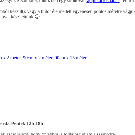
 az egyik kezünkkel, miközben egy simítóval (
applikációs lapát
) fentről
émből készült), vagy a bútor éle mellett egyenesen pontos méretre vágju
űvet készítettünk 🙂
 x 2 méter
,
90cm x 2 méter
,
90cm x 15 méter
Szerda-Péntek 12h-18h
k azt is jelezd, hogy továbbra is foglalni tudjam a számodra.