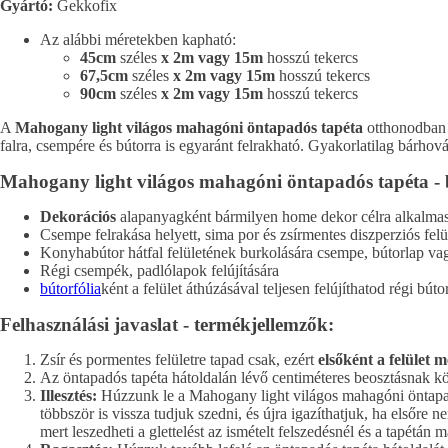
Gyártó:
Gekkofix
Az alábbi méretekben kapható:
45cm
széles
x 2m vagy 15m
hosszú tekercs
67,5cm
széles
x 2m vagy 15m
hosszú tekercs
90cm
széles
x 2m vagy 15m
hosszú tekercs
A
Mahogany light világos mahagóni öntapadós tapéta
otthonodban e
falra, csempére és bútorra is egyaránt felrakható. Gyakorlatilag bárho
Mahogany light világos mahagóni öntapadós tapéta - bút
Dekorációs
alapanyagként bármilyen home dekor célra alkalma
Csempe felrakása helyett, sima por és zsírmentes diszperziós felü
Konyhabútor hátfal felületének burkolására csempe, bútorlap va
Régi csempék, padlólapok felújítására
bútorfólia
ként a felület áthúzásával teljesen felújíthatod régi búto
Felhasználási javaslat - termékjellemzők:
Zsír és pormentes felületre tapad csak, ezért
elsőként a felület m
Az öntapadós tapéta hátoldalán lévő centiméteres beosztásnak 
Illesztés:
Húzzunk le a Mahogany light világos mahagóni öntapadós 
többször is vissza tudjuk szedni, és újra igazíthatjuk, ha elsőre 
mert leszedheti a glettelést az ismételt felszedésnél és a tapétá