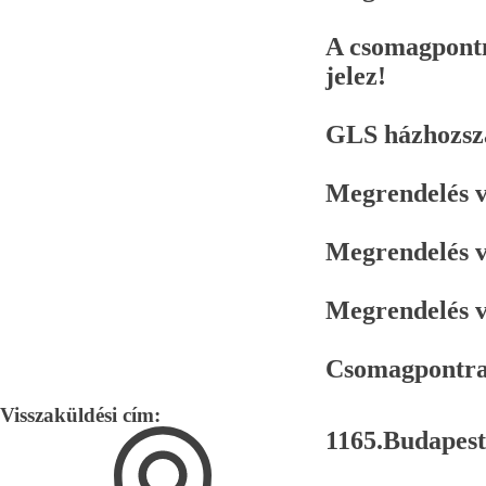
A csomagpontn
jelez!
GLS házhozszá
Megrendelés vé
Megrendelés vé
Megrendelés vé
Csomagpontra 2
Visszaküldési cím:
1165.Budapest