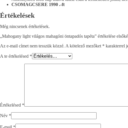
CSOMAGCSERE 1990 .-ft
Értékelések
Még nincsenek értékelések.
„Mahogany light világos mahagóni öntapadós tapéta” értékelése elsőké
Az e-mail címet nem tesszük közzé.
A kötelező mezőket
*
karakterrel j
A te értékelésed
*
Értékelésed
*
Név
*
E-mail
*