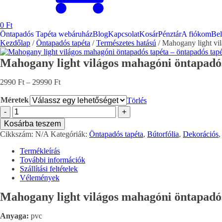
0
Ft
Öntapadós Tapéta webáruház
Blog
Kapcsolat
Kosár
Pénztár
A fiókom
Bel
Kezdőlap
/
Öntapadós tapéta
/
Természetes hatású
/ Mahogany light vi
Mahogany light világos mahagóni öntapadó
Ártartomány:
2990
Ft
–
29990
Ft
2990 Ft
-
Méretek
Törlés
29990 Ft
Mahogany
-
+
light
Kosárba teszem
világos
Cikkszám:
N/A
Kategóriák:
Öntapadós tapéta
,
Bútorfólia
,
Dekorációs
mahagóni
öntapadós
Termékleírás
tapéta
További információk
mennyiség
Szállítási feltételek
Vélemények
Mahogany light világos mahagóni öntapadós
Anyaga:
pvc