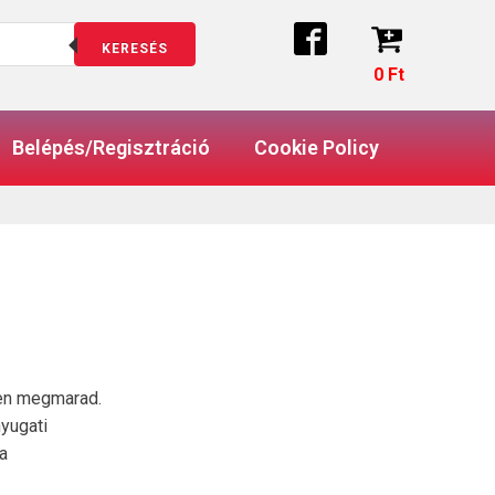
KERESÉS
0
Ft
Belépés/Regisztráció
Cookie Policy
ben megmarad.
nyugati
 a