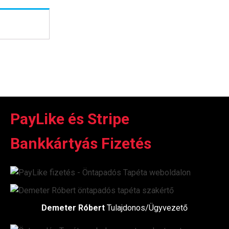
PayLike és Stripe
Bankkártyás Fizetés
Demeter Róbert
Tulajdonos/Ügyvezető