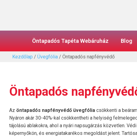
Öntapadós Tapéta Webáruház
Blog
Kezdőlap
/
Üvegfólia
/ Öntapadós napfényvédő
Öntapadós napfényvéd
Az
öntapadós napfényvédő üvegfólia
csökkenti a beáram
Nyáron akár 30-40%-kal csökkentheti a helyiség felmelegedés
tájolású ablakokra, ahol a nyári napsugárzás közvetlen. Védi
képernyőkön, és energiatakarékos megoldást jelent. Tartósan