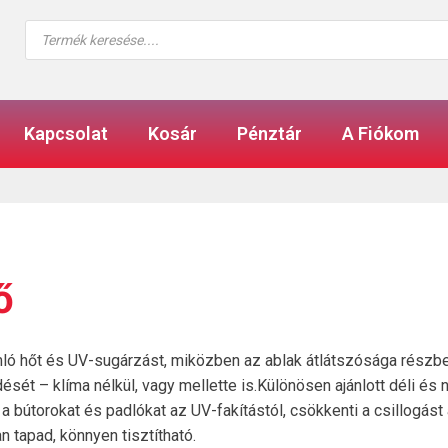
Products
search
Kapcsolat
Kosár
Pénztár
A Fiókom
ő
ló hőt és UV-sugárzást, miközben az ablak átlátszósága rész
ét – klíma nélkül, vagy mellette is.Különösen ajánlott déli és 
 a bútorokat és padlókat az UV-fakítástól, csökkenti a csillogást
 tapad, könnyen tisztítható.