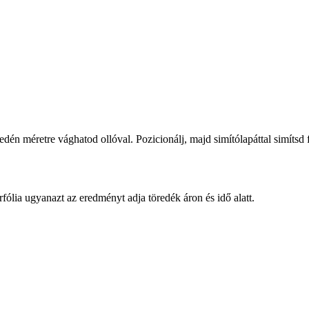
nyedén méretre vághatod ollóval. Pozicionálj, majd simítólapáttal simíts
fólia ugyanazt az eredményt adja töredék áron és idő alatt.