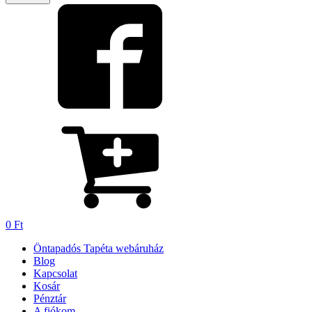
0
Ft
Öntapadós Tapéta webáruház
Blog
Kapcsolat
Kosár
Pénztár
A fiókom