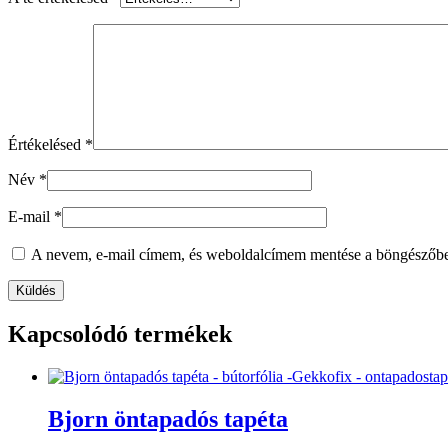
Értékelésed
*
Név
*
E-mail
*
A nevem, e-mail címem, és weboldalcímem mentése a böngészőb
Kapcsolódó termékek
Bjorn öntapadós tapéta