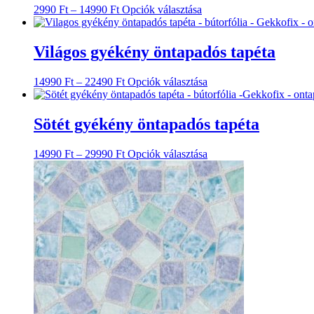
Ártartomány:
Ennek
2990
Ft
–
14990
Ft
Opciók választása
2990 Ft
a
-
terméknek
14990 Ft
több
Világos gyékény öntapadós tapéta
variációja
van.
Ártartomány:
Ennek
14990
Ft
–
22490
Ft
Opciók választása
A
14990 Ft
a
változatok
-
terméknek
a
22490 Ft
több
Sötét gyékény öntapadós tapéta
termékoldalon
variációja
választhatók
van.
ki
Ártartomány:
Ennek
14990
Ft
–
29990
Ft
Opciók választása
A
14990 Ft
a
változatok
-
terméknek
a
29990 Ft
több
termékoldalon
variációja
választhatók
van.
ki
A
változatok
a
termékoldalon
választhatók
ki