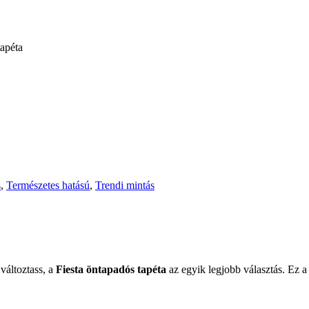
tapéta
s
,
Természetes hatású
,
Trendi mintás
változtass, a
Fiesta öntapadós tapéta
az egyik legjobb választás. Ez a 