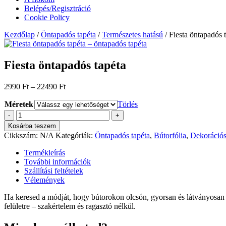
Belépés/Regisztráció
Cookie Policy
Kezdőlap
/
Öntapadós tapéta
/
Természetes hatású
/ Fiesta öntapadós 
Fiesta öntapadós tapéta
Ártartomány:
2990
Ft
–
22490
Ft
2990 Ft
Méretek
-
Törlés
22490 Ft
Fiesta
-
+
öntapadós
Kosárba teszem
tapéta
Cikkszám:
N/A
Kategóriák:
Öntapadós tapéta
,
Bútorfólia
,
Dekoráció
mennyiség
Termékleírás
További információk
Szállítási feltételek
Vélemények
Ha keresed a módját, hogy bútorokon olcsón, gyorsan és látványosan 
felületre – szakértelem és ragasztó nélkül.