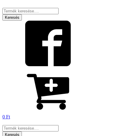
Products
search
Keresés
0
Ft
Products
search
Keresés