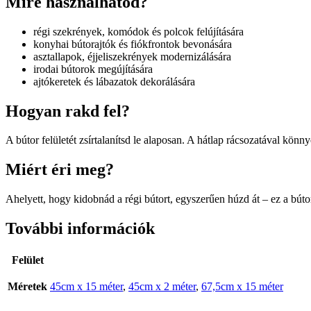
Mire használhatod?
régi szekrények, komódok és polcok felújítására
konyhai bútorajtók és fiókfrontok bevonására
asztallapok, éjjeliszekrények modernizálására
irodai bútorok megújítására
ajtókeretek és lábazatok dekorálására
Hogyan rakd fel?
A bútor felületét zsírtalanítsd le alaposan. A hátlap rácsozatával kön
Miért éri meg?
Ahelyett, hogy kidobnád a régi bútort, egyszerűen húzd át – ez a bútor
További információk
Felület
Méretek
45cm x 15 méter
,
45cm x 2 méter
,
67,5cm x 15 méter