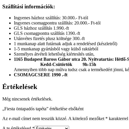
Szállítási információk:
Ingyenes házhoz szállítás: 30.000.- Ft-tól
Ingyenes csomagpontra szállítás: 20.000.- Ft-tól
GLS házhoz szállítás 1.990.-ft
GLS csomagpontra szállítás 1390.-ft
Utánvétes fizetés plusz költsége 300.-ft
1 munkanap alatt futárnak adjuk a rendelésed (készletről)
1-5 munkanap gyártásból vagy külső raktárból
Személyes átvételi lehetőség kiértesítés után,
1165 Budapest Baross Gábor utca 20.
Nyitvatartás: Hétfő
Kedd-Csütörtök 9h-15h
Amennyiben több nap múlva tudsz csak a termékedért jönni, kérl
CSOMAGCSERE 1990 .-ft
Értékelések
Még nincsenek értékelések.
„Fiesta öntapadós tapéta” értékelése elsőként
Az e-mail címet nem tesszük közzé.
A kötelező mezőket
*
karakterrel 
A te értékelésed
*