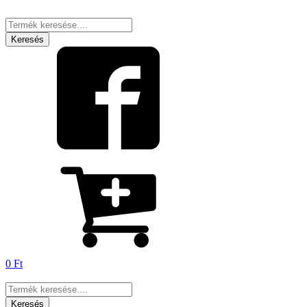
Products
search
Keresés
0
Ft
Products
search
Keresés