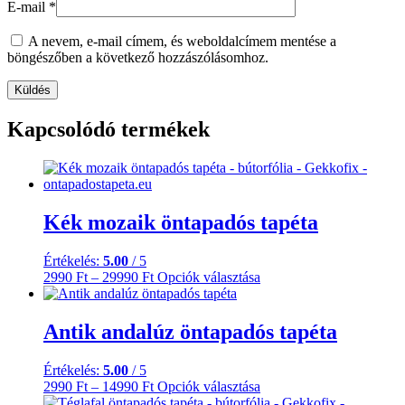
E-mail
*
A nevem, e-mail címem, és weboldalcímem mentése a
böngészőben a következő hozzászólásomhoz.
Kapcsolódó termékek
Kék mozaik öntapadós tapéta
Értékelés:
5.00
/ 5
Ártartomány:
Ennek
2990
Ft
–
29990
Ft
Opciók választása
2990 Ft
a
-
terméknek
29990 Ft
több
Antik andalúz öntapadós tapéta
variációja
van.
Értékelés:
5.00
/ 5
A
Ártartomány:
Ennek
2990
Ft
–
14990
Ft
Opciók választása
változatok
2990 Ft
a