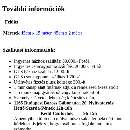
További információk
Felület
Méretek
45cm x 15 méter
,
45cm x 2 méter
Szállítási információk:
Ingyenes házhoz szállítás: 30.000.- Ft-tól
Ingyenes csomagpontra szállítás: 20.000.- Ft-tól
GLS házhoz szállítás 1.990.-ft
GLS csomagpontra szállítás 1390.-ft
Utánvétes fizetés plusz költsége 300.-ft
1 munkanap alatt futárnak adjuk a rendelésed (készletről)
1-5 munkanap gyártásból vagy külső raktárból
Személyes átvételi lehetőség kiértesítés után,
1165 Budapest Baross Gábor utca 20.
Nyitvatartás:
Hétfő-Szerda-Péntek 12h-18h
Kedd-Csütörtök 9h-15h
Amennyiben több nap múlva tudsz csak a termékedért jönni,
kérlek azt is jelezd, hogy továbbra is foglalni tudjam a
számodra.