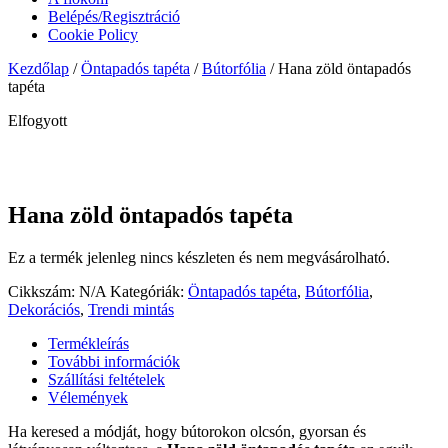
Belépés/Regisztráció
Cookie Policy
Kezdőlap
/
Öntapadós tapéta
/
Bútorfólia
/ Hana zöld öntapadós
tapéta
Elfogyott
Hana zöld öntapadós tapéta
Ez a termék jelenleg nincs készleten és nem megvásárolható.
Cikkszám:
N/A
Kategóriák:
Öntapadós tapéta
,
Bútorfólia
,
Dekorációs
,
Trendi mintás
Termékleírás
További információk
Szállítási feltételek
Vélemények
Ha keresed a módját, hogy bútorokon olcsón, gyorsan és