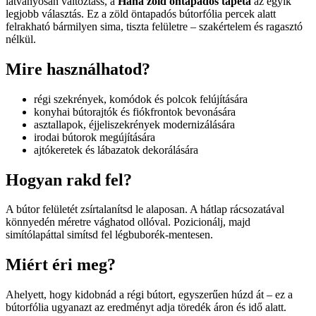
látványosan változtass, a
Hana zöld öntapadós tapéta
az egyik
legjobb választás. Ez a zöld öntapadós bútorfólia percek alatt
felrakható bármilyen sima, tiszta felületre – szakértelem és ragasztó
nélkül.
Mire használhatod?
régi szekrények, komódok és polcok felújítására
konyhai bútorajtók és fiókfrontok bevonására
asztallapok, éjjeliszekrények modernizálására
irodai bútorok megújítására
ajtókeretek és lábazatok dekorálására
Hogyan rakd fel?
A bútor felületét zsírtalanítsd le alaposan. A hátlap rácsozatával
könnyedén méretre vághatod ollóval. Pozicionálj, majd
simítólapáttal simítsd fel légbuborék-mentesen.
Miért éri meg?
Ahelyett, hogy kidobnád a régi bútort, egyszerűen húzd át – ez a
bútorfólia ugyanazt az eredményt adja töredék áron és idő alatt.