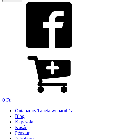
0
Ft
Öntapadós Tapéta webáruház
Blog
Kapcsolat
Kosár
Pénztár
A fiókom