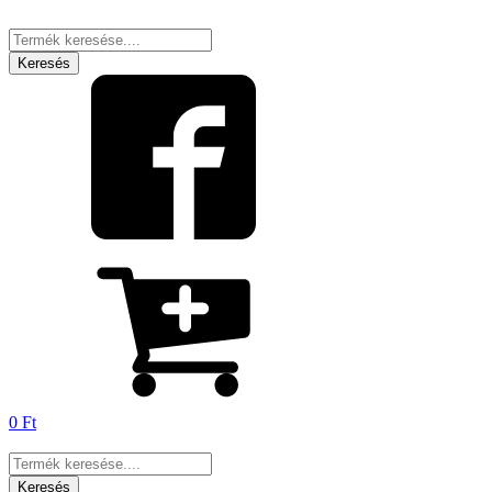
Products
search
Keresés
0
Ft
Products
search
Keresés