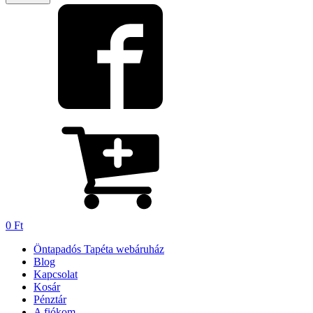
0
Ft
Öntapadós Tapéta webáruház
Blog
Kapcsolat
Kosár
Pénztár
A fiókom