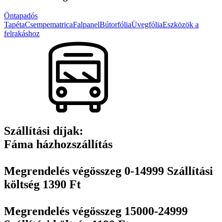
289 Ft
több
variációja
Öntapadós
van.
Tapéta
Csempematrica
Falpanel
Bútorfólia
Üvegfólia
Eszközök a
A
felrakáshoz
változatok
a
termékoldalon
választhatók
ki
Szállítási díjak:
Fáma házhozszállítás
Megrendelés végösszeg 0-14999 Szállítási
költség 1390 Ft
Megrendelés végösszeg 15000-24999