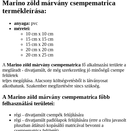
Marino zöld márvány csempematrica
termékleírása:
anyaga:
pvc
méretei:
10 cm x 10 cm
15 cm x 15 cm
15 cm x 20 cm
20 cm x 20 cm
20 cm x 25 cm
A
Marino zöld márvány csempematrica
fő alkalmazási területe a
megfáradt - divatjamúlt, de még szerkezetileg jó minőségű csempe
felületek
teljes megújítása. Alacsony költségvetésből is látványosat
alkothatunk. Szakember megfizetésére sincs szükség.
A Marino zöld márvány csempematrica főbb
felhasználási területei:
régi - divatjamúlt csempék felújítására
régi - divatjamúlt padlólapok felújítására (erre a célra javasolt
pluszban átlátszó kopásálló matricával bevonni a
csempematrica felületét)