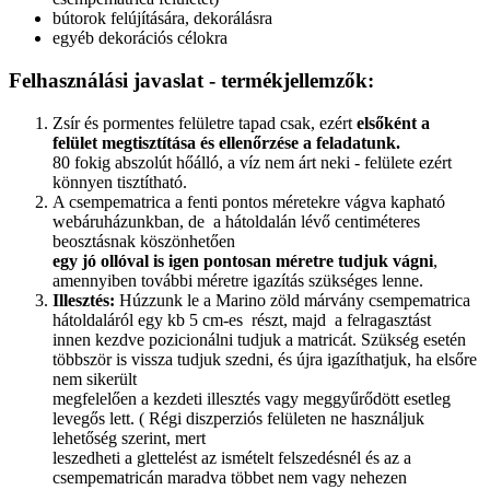
bútorok felújítására, dekorálásra
egyéb dekorációs célokra
Felhasználási javaslat - termékjellemzők:
Zsír és pormentes felületre tapad csak, ezért
elsőként a
felület megtisztítása és ellenőrzése a feladatunk.
80 fokig abszolút hőálló, a víz nem árt neki - felülete ezért
könnyen tisztítható.
A csempematrica a fenti pontos méretekre vágva kapható
webáruházunkban, de a hátoldalán lévő centiméteres
beosztásnak köszönhetően
egy jó ollóval is igen pontosan méretre tudjuk vágni
,
amennyiben további méretre igazítás szükséges lenne.
Illesztés:
Húzzunk le a Marino zöld márvány csempematrica
hátoldaláról egy kb 5 cm-es részt, majd a felragasztást
innen kezdve pozicionálni tudjuk a matricát. Szükség esetén
többször is vissza tudjuk szedni, és újra igazíthatjuk, ha elsőre
nem sikerült
megfelelően a kezdeti illesztés vagy meggyűrődött esetleg
levegős lett. ( Régi diszperziós felületen ne használjuk
lehetőség szerint, mert
leszedheti a glettelést az ismételt felszedésnél és az a
csempematricán maradva többet nem vagy nehezen