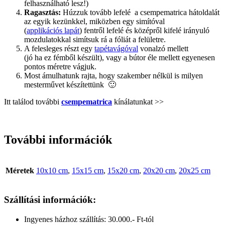
felhasználható lesz!)
Ragasztás:
Húzzuk tovább lefelé a csempematrica hátoldalát
az egyik kezünkkel, miközben egy simítóval
(
applikációs lapát
) fentről lefelé és középről kifelé irányuló
mozdulatokkal simítsuk rá a fóliát a felületre.
A felesleges részt egy
tapétavágóval
vonalzó mellett
(jó ha ez fémből készült), vagy a bútor éle mellett egyenesen
pontos méretre vágjuk.
Most ámulhatunk rajta, hogy szakember nélkül is milyen
mesterművet készítettünk 🙂
Itt találod további
csempematrica
kínálatunkat >>
További információk
Méretek
10x10 cm
,
15x15 cm
,
15x20 cm
,
20x20 cm
,
20x25 cm
Szállítási információk:
Ingyenes házhoz szállítás: 30.000.- Ft-tól