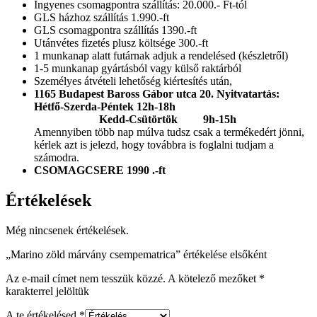
Ingyenes csomagpontra szállítás: 20.000.- Ft-tól
GLS házhoz szállítás 1.990.-ft
GLS csomagpontra szállítás 1390.-ft
Utánvétes fizetés plusz költsége 300.-ft
1 munkanap alatt futárnak adjuk a rendelésed (készletről)
1-5 munkanap gyártásból vagy külső raktárból
Személyes átvételi lehetőség kiértesítés után,
1165 Budapest Baross Gábor utca 20.
Nyitvatartás:
Hétfő-Szerda-Péntek 12h-18h
Kedd-Csütörtök 9h-15h
Amennyiben több nap múlva tudsz csak a termékedért jönni,
kérlek azt is jelezd, hogy továbbra is foglalni tudjam a
számodra.
CSOMAGCSERE 1990 .-ft
Értékelések
Még nincsenek értékelések.
„Marino zöld márvány csempematrica” értékelése elsőként
Az e-mail címet nem tesszük közzé.
A kötelező mezőket
*
karakterrel jelöltük
A te értékelésed
*