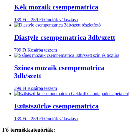
Kék mozaik csempematrica
Ártartomány:
Ennek
139
Ft
–
289
Ft
Opciók választása
139 Ft
a
-
terméknek
289 Ft
több
Diastyle csempematrica 3db/szett
variációja
van.
799
Ft
Kosárba teszem
A
változatok
a
Színes mozaik csempematrica
termékoldalon
választhatók
3db/szett
ki
399
Ft
Kosárba teszem
Ezüstszürke csempematrica
Ártartomány:
Ennek
139
Ft
–
289
Ft
Opciók választása
139 Ft
a
-
terméknek
Fő termékkategóriák: