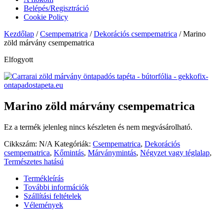
Belépés/Regisztráció
Cookie Policy
Kezdőlap
/
Csempematrica
/
Dekorációs csempematrica
/ Marino
zöld márvány csempematrica
Elfogyott
Marino zöld márvány csempematrica
Ez a termék jelenleg nincs készleten és nem megvásárolható.
Cikkszám:
N/A
Kategóriák:
Csempematrica
,
Dekorációs
csempematrica
,
Kőmintás
,
Márványmintás
,
Négyzet vagy téglalap
,
Természetes hatású
Termékleírás
További információk
Szállítási feltételek
Vélemények