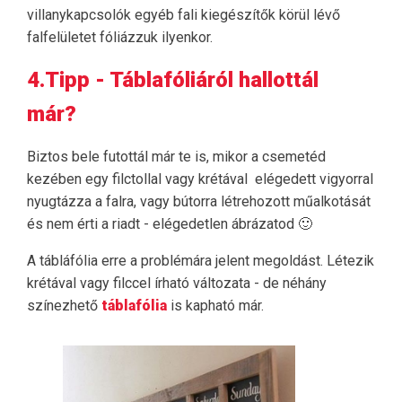
villanykapcsolók egyéb fali kiegészítők körül lévő
falfelületet fóliázzuk ilyenkor.
4.Tipp - Táblafóliáról hallottál
már?
Biztos bele futottál már te is, mikor a csemetéd
kezében egy filctollal vagy krétával elégedett vigyorral
nyugtázza a falra, vagy bútorra létrehozott műalkotását
és nem érti a riadt - elégedetlen ábrázatod 🙂
A tábláfólia erre a problémára jelent megoldást. Létezik
krétával vagy filccel írható változata - de néhány
színezhető
táblafólia
is kapható már.