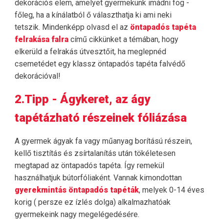
dekorációs elem, amelyet gyermekünk imádni fog -
főleg, ha a kínálatból ő választhatja ki ami neki
tetszik. Mindenképp olvasd el az
öntapadós tapéta
felrakása falra
című cikkünket a témában, hogy
elkerüld a felrakás útvesztőit, ha meglepnéd
csemetédet egy klassz öntapadós tapéta falvédő
dekorációval!
2.Tipp - Ágykeret, az ágy
tapétázható részeinek fóliázása
A gyermek ágyak fa vagy műanyag borítású részein,
kellő tisztítás és zsírtalanítás után tökéletesen
megtapad az öntapadós tapéta. Így remekül
használhatjuk bútorfóliaként. Vannak kimondottan
gyerekmintás öntapadós tapéták
, melyek 0-14 éves
korig ( persze ez ízlés dolga) alkalmazhatóak
gyermekeink nagy megelégedésére.