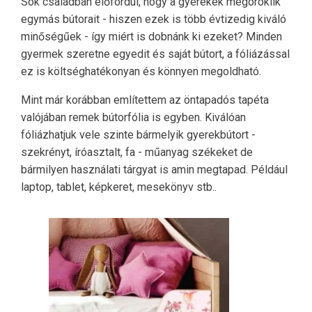
Sok családban előfordul, hogy a gyerekek megöröklik
egymás bútorait - hiszen ezek is több évtizedig kiváló
minőségűek - így miért is dobnánk ki ezeket? Minden
gyermek szeretne egyedit és saját bútort, a fóliázással
ez is költséghatékonyan és könnyen megoldható.
Mint már korábban említettem az öntapadós tapéta
valójában remek bútorfólia is egyben. Kiválóan
fóliázhatjuk vele szinte bármelyik gyerekbútort -
szekrényt, íróasztalt, fa - műanyag székeket de
bármilyen használati tárgyat is amin megtapad. Például
laptop, tablet, képkeret, mesekönyv stb..