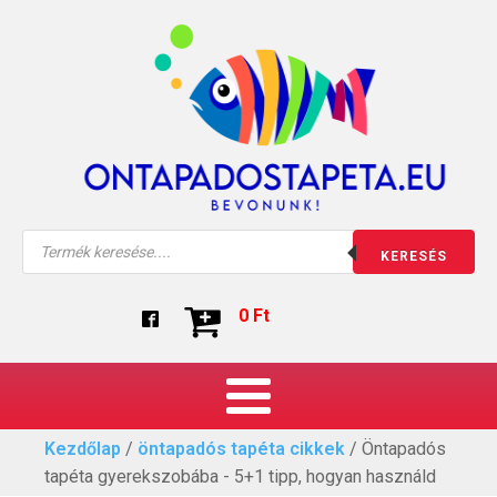
Products
KERESÉS
search
0
Ft
Kezdőlap
/
öntapadós tapéta cikkek
/ Öntapadós
tapéta gyerekszobába - 5+1 tipp, hogyan használd