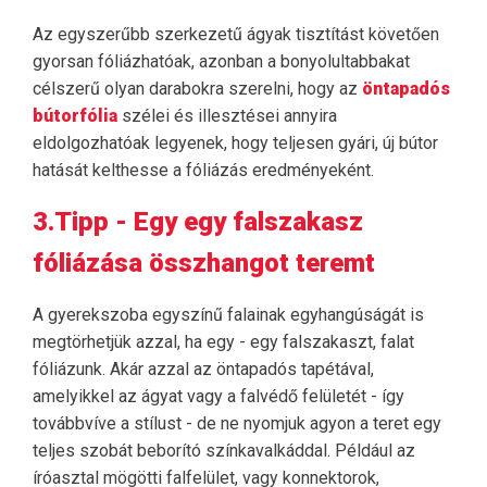
Az egyszerűbb szerkezetű ágyak tisztítást követően
gyorsan fóliázhatóak, azonban a bonyolultabbakat
célszerű olyan darabokra szerelni, hogy az
öntapadós
bútorfólia
szélei és illesztései annyira
eldolgozhatóak legyenek, hogy teljesen gyári, új bútor
hatását kelthesse a fóliázás eredményeként.
3.Tipp - Egy egy falszakasz
fóliázása összhangot teremt
A gyerekszoba egyszínű falainak egyhangúságát is
megtörhetjük azzal, ha egy - egy falszakaszt, falat
fóliázunk. Akár azzal az öntapadós tapétával,
amelyikkel az ágyat vagy a falvédő felületét - így
továbbvíve a stílust - de ne nyomjuk agyon a teret egy
teljes szobát beborító színkavalkáddal. Például az
íróasztal mögötti falfelület, vagy konnektorok,