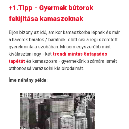
+1.Tipp - Gyermek bútorok
felújítása kamaszoknak
Eljön bizony az idő, amikor kamaszkorba lépnek és már
a haverok barátok / barátnők előtt ciki a régi szeretett
gyerekminta a szobában. Mi sem egyszerűbb mint
kiválasztani egy - két
trendi mintás öntapadós
tapétát
és kamaszosra - gyermekünk számára ismét
otthonossá varázsolni kis birodalmát.
Íme néhány példa: