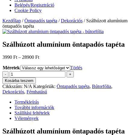
Belépés/Regisztráció
Cookie Policy
Kezdőlap
/
Öntapadós tapéta
/
Dekorációs
/ Szálhúzott alumínium
öntapadós tapéta
Szálhúzott alumínium öntapadós tapéta
Ártartomány:
3990
Ft
–
28900
Ft
3990 Ft
Méretek
-
Törlés
28900 Ft
Szálhúzott
-
+
alumínium
Kosárba teszem
öntapadós
Cikkszám:
N/A
Kategóriák:
Öntapadós tapéta
,
Bútorfólia
,
tapéta
Dekorációs
,
Fémhatású
mennyiség
Termékleírás
További információk
Szállítási feltételek
Vélemények
Szálhúzott alumínium öntapadós tapéta