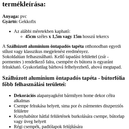
termékleírása:
Anyaga:
pvc
Gyártó:
Gekkofix
Az alábbi méretekben kapható:
45cm
széles
x 1,5m vagy 15m
hosszú tekercs
A
Szálhúzott alumínium öntapadós tapéta
otthonodban egyedi
stílust vagy klasszikus megjelenést eredményez.
Sokoldalúan felhasználható. Kellő tapadási felülettel (zsír -
pormentes ) rendelkező falra, csempére és bútorra is egyaránt
felrakható. Gyakorlatilag bárhová felhelyezhető, ahová megtapad.
Szálhúzott alumínium öntapadós tapéta - bútorfólia
főbb felhasználási területei:
Dekorációs
alapanyagként bármilyen home dekor célra
alkalmas
Csempe felrakása helyett, sima por és zsírmentes diszperziós
felületre
Konyhabútor hátfal felületének burkolására csempe, bútorlap
vagy üveg helyett
Régi csempék, padlólapok felújítására