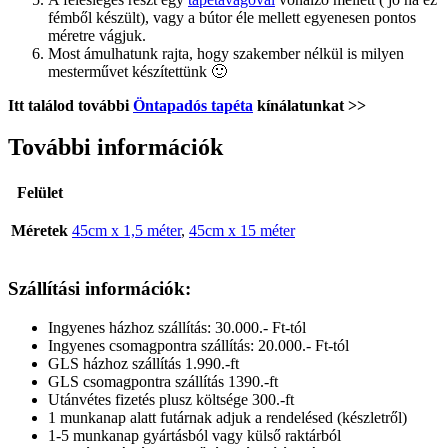
fémből készült), vagy a bútor éle mellett egyenesen pontos
méretre vágjuk.
Most ámulhatunk rajta, hogy szakember nélkül is milyen
mesterművet készítettünk 🙂
Itt találod további
Öntapadós tapéta
kínálatunkat >>
További információk
Felület
Méretek
45cm x 1,5 méter
,
45cm x 15 méter
Szállítási információk:
Ingyenes házhoz szállítás: 30.000.- Ft-tól
Ingyenes csomagpontra szállítás: 20.000.- Ft-tól
GLS házhoz szállítás 1.990.-ft
GLS csomagpontra szállítás 1390.-ft
Utánvétes fizetés plusz költsége 300.-ft
1 munkanap alatt futárnak adjuk a rendelésed (készletről)
1-5 munkanap gyártásból vagy külső raktárból