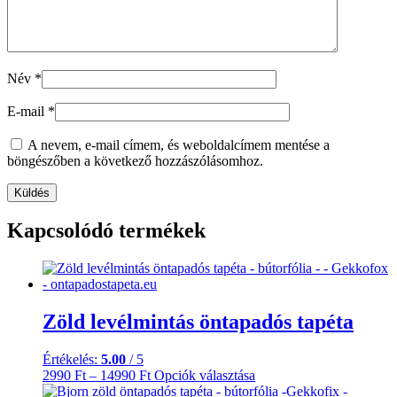
Név
*
E-mail
*
A nevem, e-mail címem, és weboldalcímem mentése a
böngészőben a következő hozzászólásomhoz.
Kapcsolódó termékek
Zöld levélmintás öntapadós tapéta
Értékelés:
5.00
/ 5
Ártartomány:
Ennek
2990
Ft
–
14990
Ft
Opciók választása
2990 Ft
a