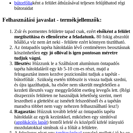
bútorfólia
ként a felület áthúzásával teljesen felújíthatod régi
bútoraidat
Felhasználási javaslat - termékjellemzők:
Zsír és pormentes felületre tapad csak, ezért
elsőként a felület
megtisztítása és ellenőrzése a feladatunk.
80 fokig abszolút
hőálló,a víz nem árt neki - felülete ezért könnyen tisztítható.
Az öntapadós tapéta hátoldalán lévő centiméteres beosztásnak
köszönhetően
egy jó ollóval is igen pontosan méretre
tudjuk vágni.
Illesztés:
Húzzunk le a Szálhúzott alumínium öntapadós
tapéta hátoldaláról egy kb 5-10 cm-es részt, majd a
felragasztást innen kezdve pozicionálni tudjuk a tapétát -
bútorfóliát . Szükség esetén többször is vissza tudjuk szedni,
és újra igazíthatjuk, ha elsőre nem sikerült megfelelően a
kezdeti illesztés vagy meggyűrődött esetleg levegős lett. (Régi
diszperziós felületen ne használjuk lehetőség szerint, mert
leszedheti a glettelést az ismételt felszedésnél és a tapétán
maradva többet nem vagy nehezen felhasználható lesz!)
Ragasztás:
Húzzuk tovább lefelé az öntapadós tapéta
hátoldalát az egyik kezünkkel, miközben egy simítóval
(
applikációs lapát
) fentről lefelé és középről kifelé irányuló
mozdulatokkal simítsuk rá a fóliát a felületre.
A felesleges részt egy
tapétavágóval
vonalzó mellett ( jó ha ez