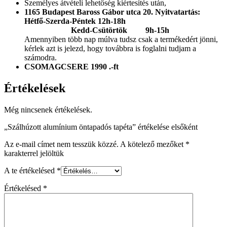
Személyes átvételi lehetőség kiértesítés után,
1165 Budapest Baross Gábor utca 20.
Nyitvatartás:
Hétfő-Szerda-Péntek 12h-18h
Kedd-Csütörtök 9h-15h
Amennyiben több nap múlva tudsz csak a termékedért jönni,
kérlek azt is jelezd, hogy továbbra is foglalni tudjam a
számodra.
CSOMAGCSERE 1990 .-ft
Értékelések
Még nincsenek értékelések.
„Szálhúzott alumínium öntapadós tapéta” értékelése elsőként
Az e-mail címet nem tesszük közzé.
A kötelező mezőket
*
karakterrel jelöltük
A te értékelésed
*
Értékelésed
*