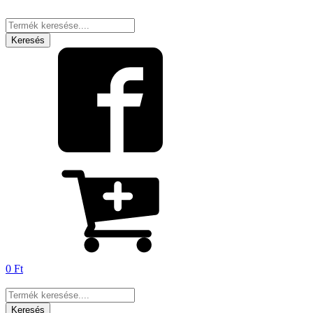
Products
search
Keresés
0
Ft
Products
search
Keresés