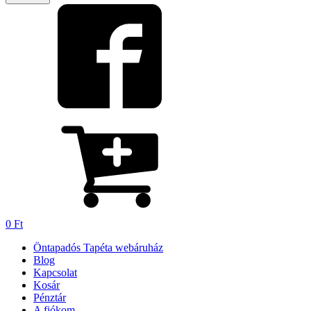
0
Ft
Öntapadós Tapéta webáruház
Blog
Kapcsolat
Kosár
Pénztár
A fiókom