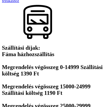
felrakáshoz
változatok
a
termékoldalon
választhatók
ki
Szállítási díjak:
Fáma házhozszállítás
Megrendelés végösszeg 0-14999 Szállítási
költség 1390 Ft
Megrendelés végösszeg 15000-24999
Szállítási költség 1190 Ft
Megrendelés végösszeg 25000-29999