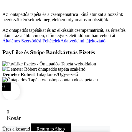
Az öntapadós tapéta és a csempematrica kínálatunkat a hozzánk
beérkező kéréseknek megfelelően folyamatosan frissítjük.
Az öntapadós tapétákat és az elkészült csempematricát, az értesítés
után – az alábbi címen, előre egyeztetett időpontban veheti át
Általános Szerződési Feltételek
Adatvédelmi tájékoztató
PayLike és Stripe Bankkártyás Fizetés
Demeter Róbert
Tulajdonos/Ügyvezető
0
0
Kosár
Üres a kosarad
Return to Shop