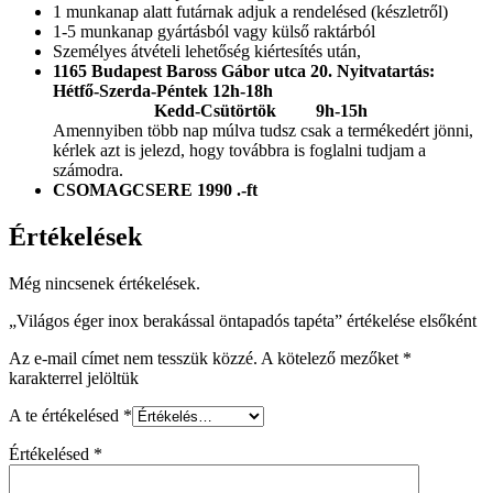
1 munkanap alatt futárnak adjuk a rendelésed (készletről)
1-5 munkanap gyártásból vagy külső raktárból
Személyes átvételi lehetőség kiértesítés után,
1165 Budapest Baross Gábor utca 20.
Nyitvatartás:
Hétfő-Szerda-Péntek 12h-18h
Kedd-Csütörtök 9h-15h
Amennyiben több nap múlva tudsz csak a termékedért jönni,
kérlek azt is jelezd, hogy továbbra is foglalni tudjam a
számodra.
CSOMAGCSERE 1990 .-ft
Értékelések
Még nincsenek értékelések.
„Világos éger inox berakással öntapadós tapéta” értékelése elsőként
Az e-mail címet nem tesszük közzé.
A kötelező mezőket
*
karakterrel jelöltük
A te értékelésed
*
Értékelésed
*