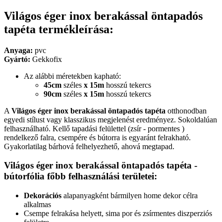
Világos éger inox berakással öntapadós
tapéta termékleírása:
Anyaga:
pvc
Gyártó:
Gekkofix
Az alábbi méretekben kapható:
45cm
széles
x 15m
hosszú tekercs
90cm
széles
x 15m
hosszú tekercs
A
Világos éger inox berakással öntapadós tapéta
otthonodban
egyedi stílust vagy klasszikus megjelenést eredményez. Sokoldalúan
felhasználható. Kellő tapadási felülettel (zsír - pormentes )
rendelkező falra, csempére és bútorra is egyaránt felrakható.
Gyakorlatilag bárhová felhelyezhető, ahová megtapad.
Világos éger inox berakással öntapadós tapéta -
bútorfólia főbb felhasználási területei:
Dekorációs
alapanyagként bármilyen home dekor célra
alkalmas
Csempe felrakása helyett, sima por és zsírmentes diszperziós