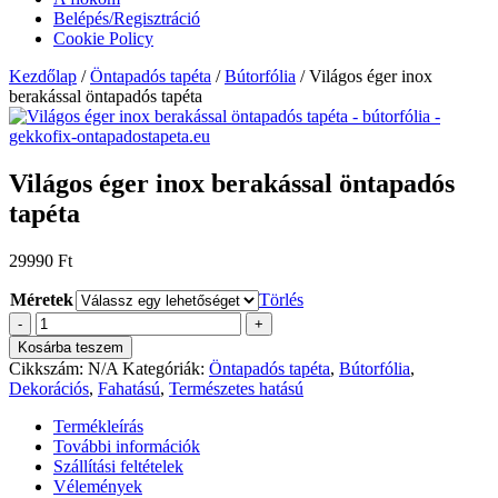
Belépés/Regisztráció
Cookie Policy
Kezdőlap
/
Öntapadós tapéta
/
Bútorfólia
/ Világos éger inox
berakással öntapadós tapéta
Világos éger inox berakással öntapadós
tapéta
29990
Ft
Méretek
Törlés
Világos
-
+
éger
Kosárba teszem
inox
Cikkszám:
N/A
Kategóriák:
Öntapadós tapéta
,
Bútorfólia
,
berakással
Dekorációs
,
Fahatású
,
Természetes hatású
öntapadós
tapéta
Termékleírás
mennyiség
További információk
Szállítási feltételek
Vélemények