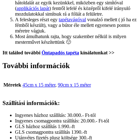
hátoldalát az egyik kezünkkel, miközben egy simítóval
(
applikációs lapát
) fentről lefelé és középről kifelé irányuló
mozdulatokkal simítsuk rá a fóliát a felületre.
A felesleges részt egy
tapétavágóval
vonalzó mellett ( jó ha ez
fémből készült), vagy a bútor éle mellett egyenesen pontos
méretre vágjuk.
Most ámulhatunk rajta, hogy szakember nélkül is milyen
mesterművet készítettünk 🙂
Itt találod további
Öntapadós tapéta
kínálatunkat >>
További információk
Méretek
45cm x 15 méter
,
90cm x 15 méter
Szállítási információk:
Ingyenes házhoz szállítás: 30.000.- Ft-tól
Ingyenes csomagpontra szállítás: 20.000.- Ft-tól
GLS házhoz szállítás 1.990.-ft
GLS csomagpontra szállítás 1390.-ft
Utánvétes fizetés plusz költsége 300.-ft