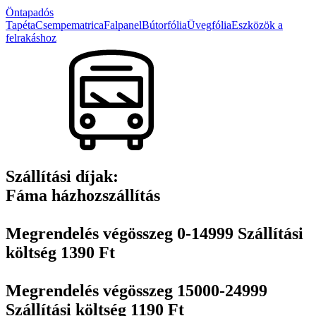
variációja
ki
Öntapadós
van.
Tapéta
Csempematrica
Falpanel
Bútorfólia
Üvegfólia
Eszközök a
A
felrakáshoz
változatok
a
termékoldalon
választhatók
ki
Szállítási díjak:
Fáma házhozszállítás
Megrendelés végösszeg 0-14999 Szállítási
költség 1390 Ft
Megrendelés végösszeg 15000-24999
Szállítási költség 1190 Ft