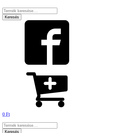
Products
search
Keresés
0
Ft
Products
search
Keresés