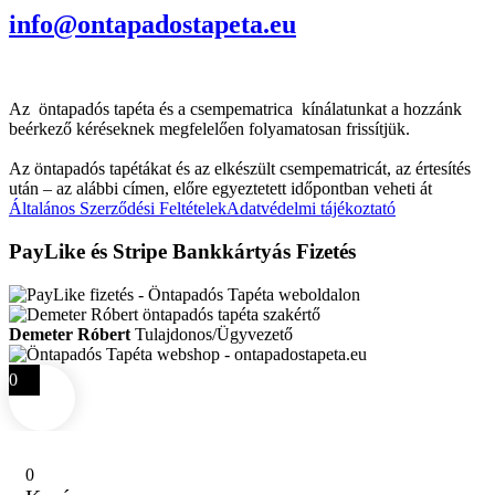
info@ontapadostapeta.eu
Az öntapadós tapéta és a csempematrica kínálatunkat a hozzánk
beérkező kéréseknek megfelelően folyamatosan frissítjük.
Az öntapadós tapétákat és az elkészült csempematricát, az értesítés
után – az alábbi címen, előre egyeztetett időpontban veheti át
Általános Szerződési Feltételek
Adatvédelmi tájékoztató
PayLike és Stripe Bankkártyás Fizetés
Demeter Róbert
Tulajdonos/Ügyvezető
0
0