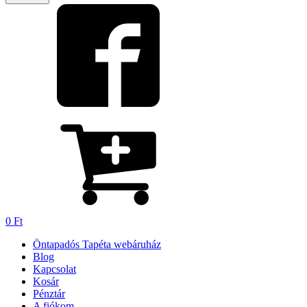
0
Ft
Öntapadós Tapéta webáruház
Blog
Kapcsolat
Kosár
Pénztár
A fiókom