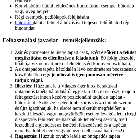
felületre
Konyhabútor hátfal felületének burkolására csempe, bútorlap
vagy üveg helyett
Régi csempék, padlólapok felújítására
bútorfólia
ként a felület áthúzásával teljesen felújíthatod régi
bútoraidat
Felhasználási javaslat - termékjellemzők:
Zsír és pormentes felületre tapad csak, ezért
elsőként a felület
megtisztítása és ellenőrzése a feladatunk.
80 fokig abszolút
hőálló,a víz nem árt neki - felülete ezért könnyen tisztítható.
Az öntapadós tapéta hátoldalán lévő centiméteres beosztásnak
köszönhetően
egy jó ollóval is igen pontosan méretre
tudjuk vágni.
Illesztés:
Húzzunk le a Világos éger inox berakással
öntapadós tapéta hátoldaláról egy kb 5-10 cm-es részt, majd a
felragasztást innen kezdve pozicionálni tudjuk a tapétát -
bútorfóliát . Szükség esetén többször is vissza tudjuk szedni,
és újra igazíthatjuk, ha elsőre nem sikerült megfelelően a
kezdeti illesztés vagy meggyűrődött esetleg levegős lett. (Régi
diszperziós felületen ne használjuk lehetőség szerint, mert
leszedheti a glettelést az ismételt felszedésnél és a tapétán
maradva többet nem vagy nehezen felhasználható lesz!)
Ragasztás:
Húzzuk tovább lefelé az öntapadós tapéta