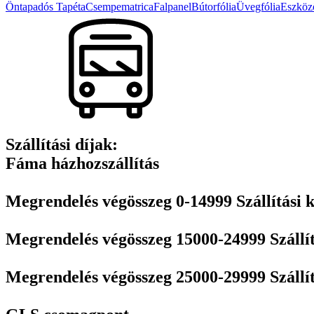
variációja
választhatók
Öntapadós Tapéta
Csempematrica
Falpanel
Bútorfólia
Üvegfólia
Eszközö
van.
ki
A
változatok
a
termékoldalon
választhatók
ki
Szállítási díjak:
Fáma házhozszállítás
Megrendelés végösszeg 0-14999 Szállítási k
Megrendelés végösszeg 15000-24999 Szállít
Megrendelés végösszeg 25000-29999 Szállít