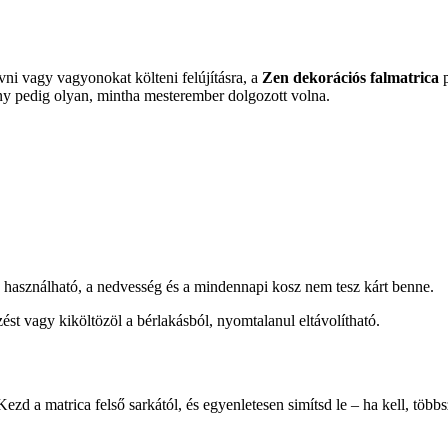
ni vagy vagyonokat költeni felújításra, a
Zen dekorációs falmatrica
p
ny pedig olyan, mintha mesterember dolgozott volna.
használható, a nedvesség és a mindennapi kosz nem tesz kárt benne.
st vagy kiköltözöl a bérlakásból, nyomtalanul eltávolítható.
Kezd a matrica felső sarkától, és egyenletesen simítsd le – ha kell, több