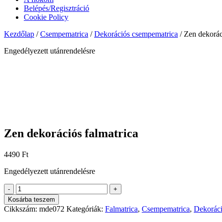
Belépés/Regisztráció
Cookie Policy
Kezdőlap
/
Csempematrica
/
Dekorációs csempematrica
/ Zen dekorác
Engedélyezett utánrendelésre
Zen dekorációs falmatrica
4490
Ft
Engedélyezett utánrendelésre
Zen
-
+
dekorációs
Kosárba teszem
falmatrica
Cikkszám:
mde072
Kategóriák:
Falmatrica
,
Csempematrica
,
Dekoráci
mennyiség