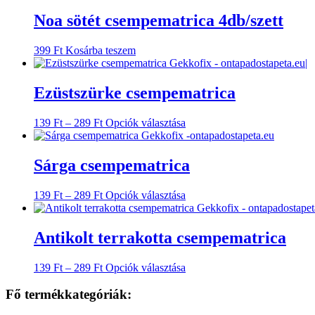
Noa sötét csempematrica 4db/szett
399
Ft
Kosárba teszem
Ezüstszürke csempematrica
Ártartomány:
Ennek
139
Ft
–
289
Ft
Opciók választása
139 Ft
a
-
terméknek
289 Ft
több
Sárga csempematrica
variációja
van.
Ártartomány:
Ennek
139
Ft
–
289
Ft
Opciók választása
A
139 Ft
a
változatok
-
terméknek
a
289 Ft
több
Antikolt terrakotta csempematrica
termékoldalon
variációja
választhatók
van.
ki
Ártartomány:
Ennek
139
Ft
–
289
Ft
Opciók választása
A
139 Ft
a
változatok
-
terméknek
Fő termékkategóriák:
a
289 Ft
több
termékoldalon