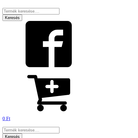
Products
search
Keresés
0
Ft
Products
search
Keresés