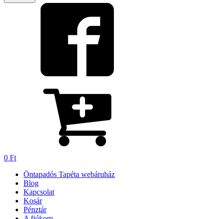
0
Ft
Öntapadós Tapéta webáruház
Blog
Kapcsolat
Kosár
Pénztár
A fiókom