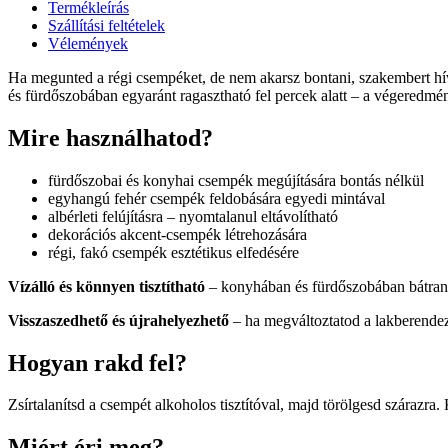
Termékleírás
Szállítási feltételek
Vélemények
Ha megunted a régi csempéket, de nem akarsz bontani, szakembert hív
és fürdőszobában egyaránt ragasztható fel percek alatt – a végeredmé
Mire használhatod?
fürdőszobai és konyhai csempék megújítására bontás nélkül
egyhangú fehér csempék feldobására egyedi mintával
albérleti felújításra – nyomtalanul eltávolítható
dekorációs akcent-csempék létrehozására
régi, fakó csempék esztétikus elfedésére
Vízálló és könnyen tisztítható
– konyhában és fürdőszobában bátran 
Visszaszedhető és újrahelyezhető
– ha megváltoztatod a lakberendezé
Hogyan rakd fel?
Zsírtalanítsd a csempét alkoholos tisztítóval, majd törölgesd szárazra. 
Miért éri meg?