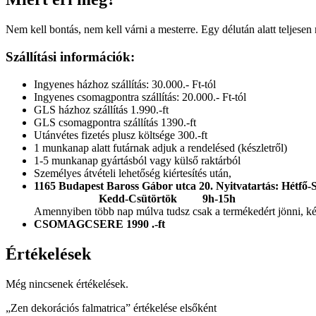
Nem kell bontás, nem kell várni a mesterre. Egy délután alatt teljese
Szállítási információk:
Ingyenes házhoz szállítás: 30.000.- Ft-tól
Ingyenes csomagpontra szállítás: 20.000.- Ft-tól
GLS házhoz szállítás 1.990.-ft
GLS csomagpontra szállítás 1390.-ft
Utánvétes fizetés plusz költsége 300.-ft
1 munkanap alatt futárnak adjuk a rendelésed (készletről)
1-5 munkanap gyártásból vagy külső raktárból
Személyes átvételi lehetőség kiértesítés után,
1165 Budapest Baross Gábor utca 20.
Nyitvatartás: Hétfő
Kedd-Csütörtök 9h-15h
Amennyiben több nap múlva tudsz csak a termékedért jönni, kérl
CSOMAGCSERE 1990 .-ft
Értékelések
Még nincsenek értékelések.
„Zen dekorációs falmatrica” értékelése elsőként