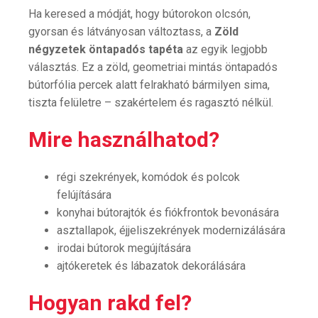
Ha keresed a módját, hogy bútorokon olcsón,
gyorsan és látványosan változtass, a
Zöld
négyzetek öntapadós tapéta
az egyik legjobb
választás. Ez a zöld, geometriai mintás öntapadós
bútorfólia percek alatt felrakható bármilyen sima,
tiszta felületre – szakértelem és ragasztó nélkül.
Mire használhatod?
régi szekrények, komódok és polcok
felújítására
konyhai bútorajtók és fiókfrontok bevonására
asztallapok, éjjeliszekrények modernizálására
irodai bútorok megújítására
ajtókeretek és lábazatok dekorálására
Hogyan rakd fel?