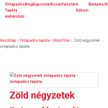
Öntapadós
Blog
Kapcsolat
Kosár
Pénztár
A
Belépés/R
Tapéta
fiókom
webáruház
Kezdőlap
/
Öntapadós tapéta
/
Bútorfólia
/ Zöld négyzetek
öntapadós tapéta
Zöld négyzetek