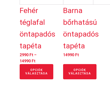
ki
ki
Fehér
Barna
téglafal
bőrhatású
öntapadós
öntapadós
tapéta
tapéta
2990
Ft
–
14990
Ft
Ártartomány:
14990
Ft
2990 Ft
OPCIÓK
OPCIÓK
-
VÁLASZTÁSA
VÁLASZTÁSA
14990 Ft