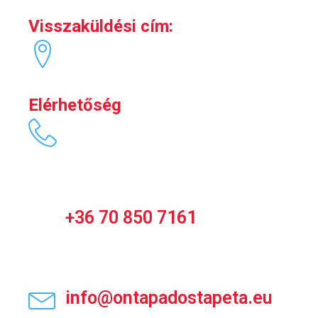
Visszaküldési cím:
1165.Budapest Corvin u.5.
Elérhetőség
Ügyfélszolgálat és
telefonos rendelés:
H-P 10-18h
+36 70 850 7161
info@ontapadostapeta.eu