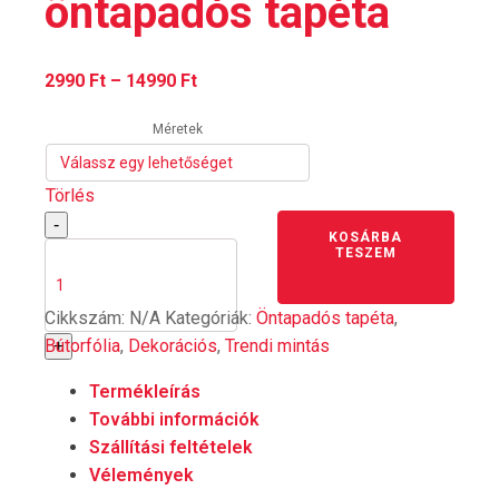
öntapadós tapéta
Ártartomány:
2990
Ft
–
14990
Ft
2990 Ft
Méretek
-
14990 Ft
Törlés
-
Zöld
KOSÁRBA
négyzetek
TESZEM
öntapadós
tapéta
mennyiség
Cikkszám:
N/A
Kategóriák:
Öntapadós tapéta
,
Bútorfólia
,
Dekorációs
,
Trendi mintás
+
Termékleírás
További információk
Szállítási feltételek
Vélemények