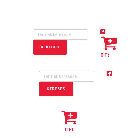
Products
search
KERESÉS
0
Ft
Products
search
KERESÉS
0
Ft