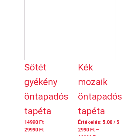
variációja
variációja
van.
van.
A
A
változatok
változatok
a
a
termékoldalon
termékoldalon
választhatók
választhatók
ki
ki
Sötét
Kék
gyékény
mozaik
öntapadós
öntapadós
tapéta
tapéta
14990
Ft
–
Értékelés:
5.00
/ 5
Ártartomány:
29990
Ft
2990
Ft
–