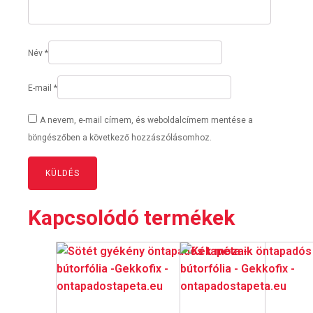
Név
*
E-mail
*
A nevem, e-mail címem, és weboldalcímem mentése a
böngészőben a következő hozzászólásomhoz.
Kapcsolódó termékek
Ennek
Ennek
a
a
terméknek
terméknek
több
több