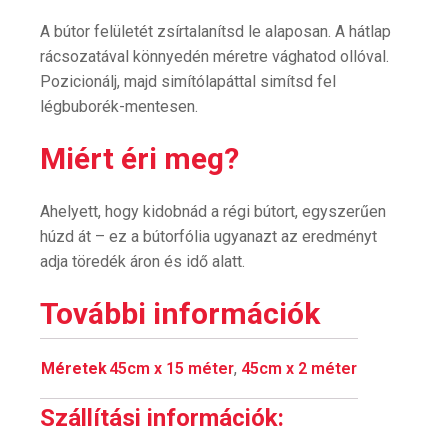
A bútor felületét zsírtalanítsd le alaposan. A hátlap
rácsozatával könnyedén méretre vághatod ollóval.
Pozicionálj, majd simítólapáttal simítsd fel
légbuborék-mentesen.
Miért éri meg?
Ahelyett, hogy kidobnád a régi bútort, egyszerűen
húzd át – ez a bútorfólia ugyanazt az eredményt
adja töredék áron és idő alatt.
További információk
Méretek
45cm x 15 méter
,
45cm x 2 méter
Szállítási információk: