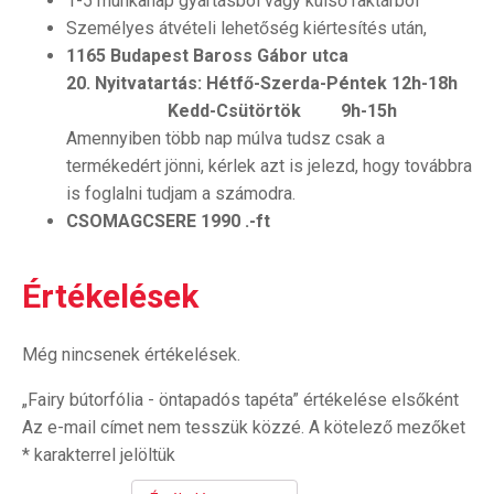
1-5 munkanap gyártásból vagy külső raktárból
Személyes átvételi lehetőség kiértesítés után,
1165 Budapest Baross Gábor utca
20.
Nyitvatartás: Hétfő-Szerda-Péntek 12h-18h
Kedd-Csütörtök 9h-15h
Amennyiben több nap múlva tudsz csak a
termékedért jönni, kérlek azt is jelezd, hogy továbbra
is foglalni tudjam a számodra.
CSOMAGCSERE 1990 .-ft
Értékelések
Még nincsenek értékelések.
„Fairy bútorfólia - öntapadós tapéta” értékelése elsőként
Az e-mail címet nem tesszük közzé.
A kötelező mezőket
*
karakterrel jelöltük