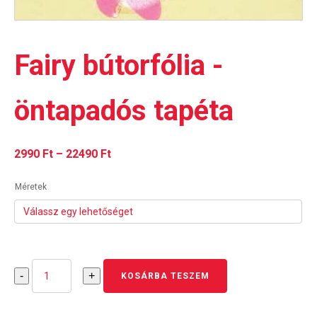
Fairy bútorfólia -
öntapadós tapéta
Ártartomány:
2990
Ft
–
22490
Ft
2990 Ft
Méretek
-
22490 Ft
Fairy
-
+
KOSÁRBA TESZEM
bútorfólia
-
öntapadós