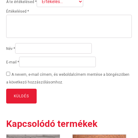
A te értékelésed
*
Értékelésed
*
Név
*
E-mail
*
A nevem, e-mail címem, és weboldalcímem mentése a böngészőben
a következő hozzászólásomhoz.
Kapcsolódó termékek
Ennek
Ennek