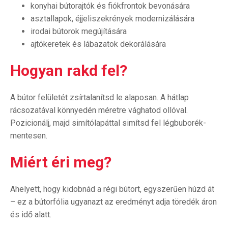
konyhai bútorajtók és fiókfrontok bevonására
asztallapok, éjjeliszekrények modernizálására
irodai bútorok megújítására
ajtókeretek és lábazatok dekorálására
Hogyan rakd fel?
A bútor felületét zsírtalanítsd le alaposan. A hátlap
rácsozatával könnyedén méretre vághatod ollóval.
Pozicionálj, majd simítólapáttal simítsd fel légbuborék-
mentesen.
Miért éri meg?
Ahelyett, hogy kidobnád a régi bútort, egyszerűen húzd át
– ez a bútorfólia ugyanazt az eredményt adja töredék áron
és idő alatt.