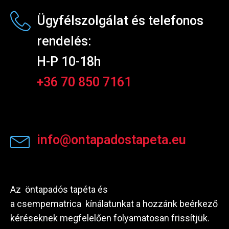
Ügyfélszolgálat és telefonos
rendelés:
H-P 10-18h
+36 70 850 7161
info@ontapadostapeta.eu
Az öntapadós tapéta és
a csempematrica kínálatunkat a hozzánk beérkező
kéréseknek megfelelően folyamatosan frissítjük.