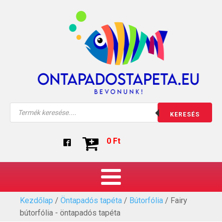
Products
KERESÉS
search
0
Ft
Kezdőlap
/
Öntapadós tapéta
/
Bútorfólia
/ Fairy
bútorfólia - öntapadós tapéta