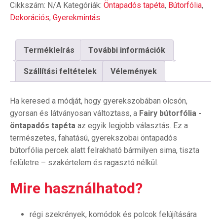
Cikkszám:
N/A
Kategóriák:
Öntapadós tapéta
,
Bútorfólia
,
tapéta
mennyiség
Dekorációs
,
Gyerekmintás
Termékleírás
További információk
Szállítási feltételek
Vélemények
Ha keresed a módját, hogy gyerekszobában olcsón,
gyorsan és látványosan változtass, a
Fairy bútorfólia -
öntapadós tapéta
az egyik legjobb választás. Ez a
természetes, fahatású, gyerekszobai öntapadós
bútorfólia percek alatt felrakható bármilyen sima, tiszta
felületre – szakértelem és ragasztó nélkül.
Mire használhatod?
régi szekrények, komódok és polcok felújítására