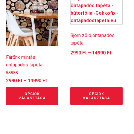
a
a
terméknek
terméknek
több
több
variációja
variációja
van.
van.
Bjorn zöld öntapadós
A
A
tapéta
változatok
változatok
Ártartomá
2990
Ft
–
14990
Ft
a
a
Farönk mintás
2990 Ft
termékoldalon
termékoldalon
öntapadós tapéta
-
választhatók
választhatók
14990 Ft
Értékelés:
ki
ki
Ártartomány:
2990
Ft
–
14990
Ft
5.00
/ 5
2990 Ft
OPCIÓK
OPCIÓK
-
VÁLASZTÁSA
VÁLASZTÁSA
14990 Ft